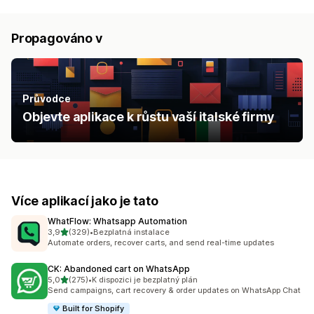
Propagováno v
Průvodce
Objevte aplikace k růstu vaší italské firmy
Více aplikací jako je tato
WhatFlow: Whatsapp Automation
z 5 hvězd
3,9
(329)
•
Bezplatná instalace
Celkový počet recenzí: 329
Automate orders, recover carts, and send real-time updates
CK: Abandoned cart on WhatsApp
z 5 hvězd
5,0
(275)
•
K dispozici je bezplatný plán
Celkový počet recenzí: 275
Send campaigns, cart recovery & order updates on WhatsApp Chat
Built for Shopify