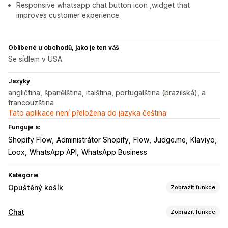
Responsive whatsapp chat button icon ,widget that
improves customer experience.
Oblíbené u obchodů, jako je ten váš
Se sídlem v USA
Jazyky
angličtina, španělština, italština, portugalština (brazilská), a
francouzština
Tato aplikace není přeložena do jazyka čeština
Funguje s:
Shopify Flow
Administrátor Shopify
Flow
Judge.me
Klaviyo
Loox
WhatsApp API
WhatsApp Business
Kategorie
Opuštěný košík
Zobrazit funkce
Obnovení košíku
Chat
Zobrazit funkce
E-mailová připomenutí
Personalizované kampaně