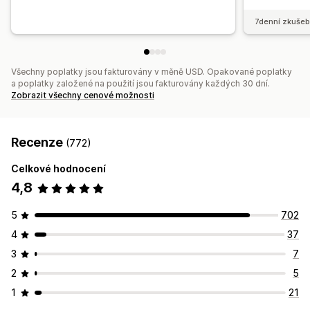
7denní zkušeb
Všechny poplatky jsou fakturovány v měně USD. Opakované poplatky
a poplatky založené na použití jsou fakturovány každých 30 dní.
Zobrazit všechny cenové možnosti
Recenze
(772)
Celkové hodnocení
4,8
5
702
4
37
3
7
2
5
1
21