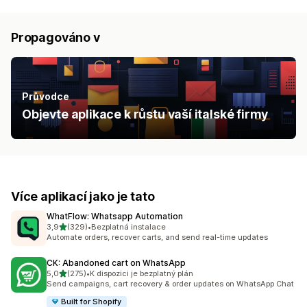
Propagováno v
Průvodce
Objevte aplikace k růstu vaší italské firmy
Více aplikací jako je tato
WhatFlow: Whatsapp Automation
z 5 hvězd
3,9
(329)
•
Bezplatná instalace
Celkový počet recenzí: 329
Automate orders, recover carts, and send real-time updates
CK: Abandoned cart on WhatsApp
z 5 hvězd
5,0
(275)
•
K dispozici je bezplatný plán
Celkový počet recenzí: 275
Send campaigns, cart recovery & order updates on WhatsApp Chat
Built for Shopify