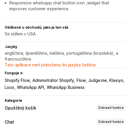
Responsive whatsapp chat button icon ,widget that
improves customer experience.
Oblíbené u obchodů, jako je ten váš
Se sídlem v USA
Jazyky
angličtina, španělština, italština, portugalština (brazilská), a
francouzština
Tato aplikace není přeložena do jazyka čeština
Funguje s:
Shopify Flow
Administrátor Shopify
Flow
Judge.me
Klaviyo
Loox
WhatsApp API
WhatsApp Business
Kategorie
Opuštěný košík
Zobrazit funkce
Obnovení košíku
Chat
Zobrazit funkce
E-mailová připomenutí
Personalizované kampaně