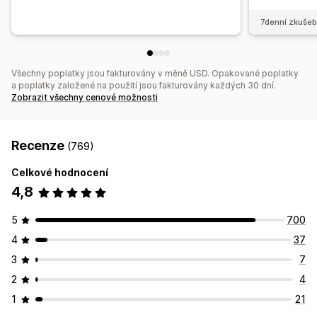
7denní zkušeb
Všechny poplatky jsou fakturovány v měně USD. Opakované poplatky
a poplatky založené na použití jsou fakturovány každých 30 dní.
Zobrazit všechny cenové možnosti
Recenze
(769)
Celkové hodnocení
4,8
5
700
4
37
3
7
2
4
1
21