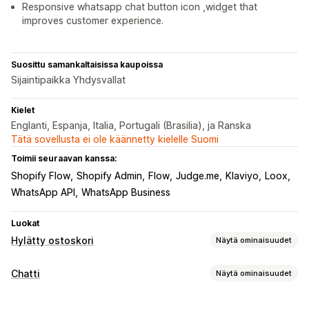
Responsive whatsapp chat button icon ,widget that
improves customer experience.
Suosittu samankaltaisissa kaupoissa
Sijaintipaikka Yhdysvallat
Kielet
Englanti, Espanja, Italia, Portugali (Brasilia), ja Ranska
Tätä sovellusta ei ole käännetty kielelle Suomi
Toimii seuraavan kanssa:
Shopify Flow
Shopify Admin
Flow
Judge.me
Klaviyo
Loox
WhatsApp API
WhatsApp Business
Luokat
Hylätty ostoskori
Näytä ominaisuudet
Ostoskorin palautus
Chatti
Näytä ominaisuudet
Sähköpostimuistutukset
Yksilöidyt kampanjat
Reaaliaikaiset viestit
Retargeting-mainokset
Tekstiviesti-ilmoitukset