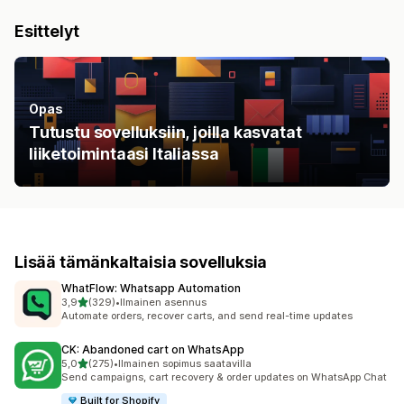
Esittelyt
Opas
Tutustu sovelluksiin, joilla kasvatat
liiketoimintaasi Italiassa
Lisää tämänkaltaisia sovelluksia
WhatFlow: Whatsapp Automation
/ 5 tähteä
3,9
(329)
•
Ilmainen asennus
329 arvostelua yhteensä
Automate orders, recover carts, and send real-time updates
CK: Abandoned cart on WhatsApp
/ 5 tähteä
5,0
(275)
•
Ilmainen sopimus saatavilla
275 arvostelua yhteensä
Send campaigns, cart recovery & order updates on WhatsApp Chat
Built for Shopify