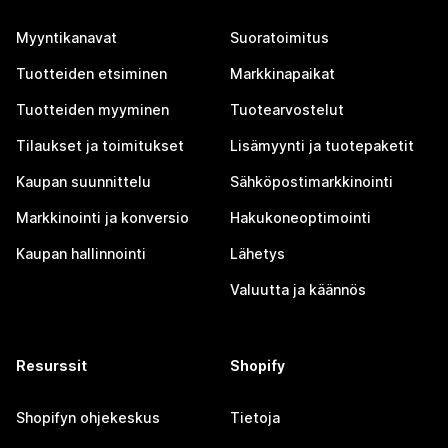
Myyntikanavat
Suoratoimitus
Tuotteiden etsiminen
Markkinapaikat
Tuotteiden myyminen
Tuotearvostelut
Tilaukset ja toimitukset
Lisämyynti ja tuotepaketit
Kaupan suunnittelu
Sähköpostimarkkinointi
Markkinointi ja konversio
Hakukoneoptimointi
Kaupan hallinnointi
Lähetys
Valuutta ja käännös
Resurssit
Shopify
Shopifyn ohjekeskus
Tietoja