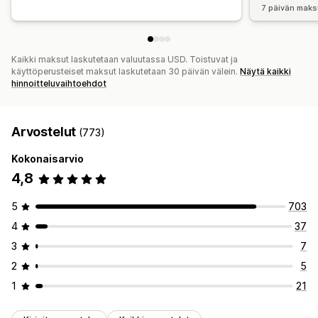
7 päivän maks
Kaikki maksut laskutetaan valuutassa USD. Toistuvat ja
käyttöperusteiset maksut laskutetaan 30 päivän välein.
Näytä kaikki
hinnoitteluvaihtoehdot
Arvostelut
(773)
Kokonaisarvio
4,8
5
703
4
37
3
7
2
5
1
21