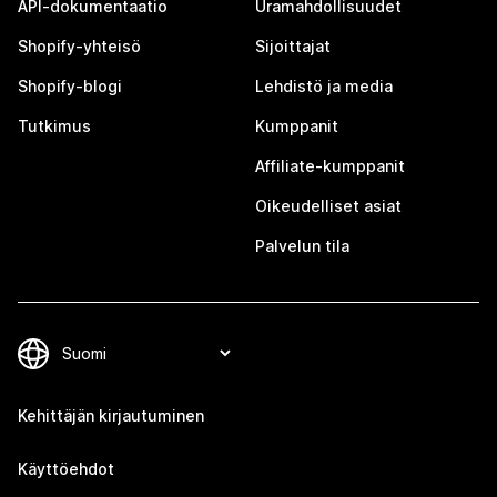
API-dokumentaatio
Uramahdollisuudet
Shopify-yhteisö
Sijoittajat
Shopify-blogi
Lehdistö ja media
Tutkimus
Kumppanit
Affiliate-kumppanit
Oikeudelliset asiat
Palvelun tila
Kehittäjän kirjautuminen
Käyttöehdot