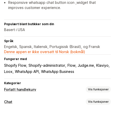
Responsive whatsapp chat button icon ,widget that
improves customer experience.
Populært blant butikker som din
Basert i USA
Språk
Engelsk, Spansk, Italiensk, Portugisisk (Brasil), og Fransk
Denne appen er ikke oversatt til Norsk (bokmål)
Fungerer med
Shopify Flow
Shopify-administrator
Flow
Judge.me
Klaviyo
Loox
WhatsApp API
WhatsApp Business
Kategorier
Forlatt handlekurv
Vis funksjoner
Gjeninnhenting av handlekurv
Chat
Vis funksjoner
E-postpåminnelser
Personaliserte kampanjer
Sanntidsmeldinger
Annonser for ny målretting
SMS-varsler