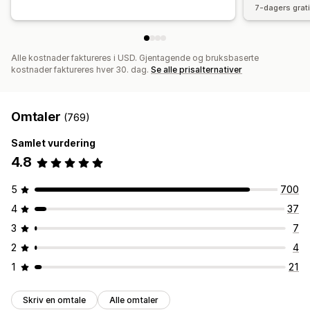
7-dagers grat
Alle kostnader faktureres i USD. Gjentagende og bruksbaserte
kostnader faktureres hver 30. dag.
Se alle prisalternativer
Omtaler
(769)
Samlet vurdering
4.8
5
700
4
37
3
7
2
4
1
21
Skriv en omtale
Alle omtaler