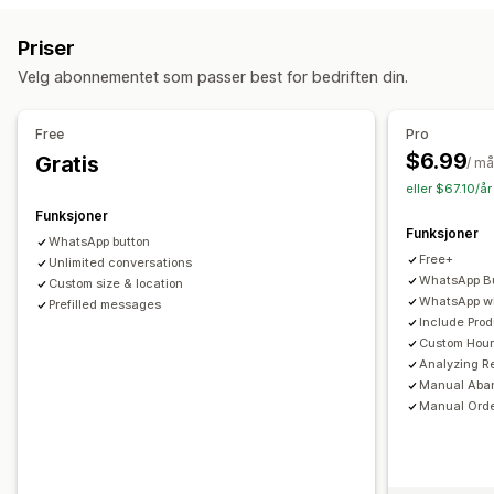
KI-chatroboter
Live chat
Handlekurver på tvers av enheter
Popup-registrering
Priser
Rabattilbud
Tidsbegrensede tilbud
Konverteringssporing
Automatiserte svar
Velg abonnementet som passer best for bedriften din.
Automatiserte arbeidsflyter
Gjeninnhenting av handlekurv
Alderskontroll
Rabatter
Vanlige spørsmål
Produktanbefalinger
Hurtigsvar
Visningsalternativer
Free
Pro
Se gjennom forespørsler
Fraktvarsler
Tilpasset merkevarebygging
Utløser
Maler
$6.99
Gratis
/ m
Bestillingsoppdateringer
Cross-sell
Upsell
Tilpassbar widget
Flere språk
Målrettingsregler
eller $67.10/å
Funksjoner
Tilpasning
Funksjoner
WhatsApp button
Farge og skrifttype
Emojier og klistremerker
Chatvindu
Free+
Unlimited conversations
Åpningstider
Velkomstmeldinger
Chatknapper
WhatsApp Bu
Custom size & location
WhatsApp wi
Chattilordning
Prefilled messages
Chatflyter
Agentavatar
Include Pro
Custom Hou
Analyzing R
Manual Aba
Manual Orde