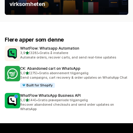
virksomheten
Flere apper som denne
WhatFlow: Whatsapp Automation
av 5 stjerner
3,9
(328)
•
Gratis å installere
Totalt 328 omtaler
Automate orders, recover carts, and send real-time updates
CK: Abandoned cart on WhatsApp
av 5 stjerner
5,0
(275)
•
Gratis abonnement tilgjengelig
Totalt 275 omtaler
Send campaigns, cart recovery & order updates on WhatsApp Chat
Built for Shopify
WhatFlow WhatsApp Business API
av 5 stjerner
5,0
(44)
•
Gratis prøveperiode tilgjengelig
Totalt 44 omtaler
Recover abandoned checkouts and send order updates on
WhatsApp