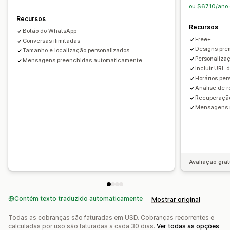
Recomendações de produtos
Respostas rápidas
Branding personalizado
Acionadores
Modelos
ou $67.10/ano
Solicitações de avaliação
Alertas de frete
Widgets personalizáveis
Em vários idiomas
Recursos
Recursos
Atualizações de pedidos
Cross-sell
Upsell
Regras de segmentação
Botão do WhatsApp
Free+
Conversas ilimitadas
Personalização
Designs pre
Tamanho e localização personalizados
Personaliza
Cor e fonte
Mensagens preenchidas automaticamente
Emojis e adesivos
Janela de chat
Incluir URL 
Horário comercial
Mensagens de boas-vindas
Horários per
Botões de chat
Atribuição de chat
Flows de chat
Análise de r
Recuperação
Avatar do agente
Mensagens m
Avaliação grat
Contém texto traduzido automaticamente
Mostrar original
Todas as cobranças são faturadas em USD. Cobranças recorrentes e
calculadas por uso são faturadas a cada 30 dias.
Ver todas as opções