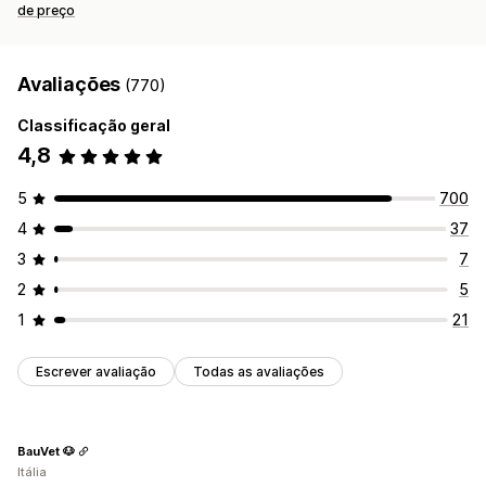
de preço
Avaliações
(770)
Classificação geral
4,8
5
700
4
37
3
7
2
5
1
21
Escrever avaliação
Todas as avaliações
BauVet 🐶
Itália