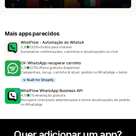
Mais apps parecidos
WhatFlow ‑ Automação do WhatsA
de 5 estrelas
3,9
(329)
•
Grátis para instalar
329 avaliações ao todo
Automatize confirmações, carrinhos e atualizações no chat
CK‑WhatsApp recuperar carrinho
de 5 estrelas
5,0
(275)
•
Plano gratuito disponível
275 avaliações ao todo
Campanhas, recup. carrinho & atual. pedido no WhatsApp + boton
Built for Shopify
WhatFlow WhatsApp Business API
de 5 estrelas
4,0
(1)
•
Avaliação gratuita
1 avaliações ao todo
Recupere checkouts abandonados e envie atualizações de pedido
no WhatsApp
Quer adicionar um app?