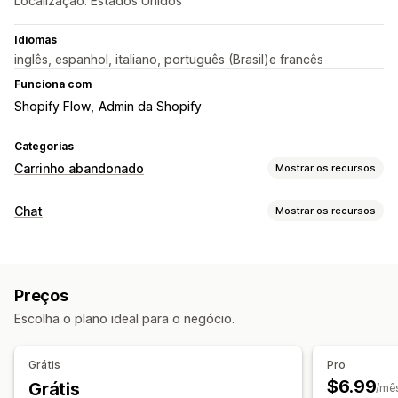
Localização: Estados Unidos
Idiomas
inglês, espanhol, italiano, português (Brasil)e francês
Funciona com
Shopify Flow
Admin da Shopify
Categorias
Carrinho abandonado
Mostrar os recursos
Recuperação de carrinho
Chat
Mostrar os recursos
Lembretes por e-mail
Campanhas personalizadas
Mensagens em tempo real
Anúncios de retargeting
Notificações por SMS
Chatbots de IA
Chat em tempo real
Carrinhos de vários dispositivos
Pop-ups de participação
Preços
Ofertas de desconto
Ofertas por tempo limitado
Respostas automatizadas
Escolha o plano ideal para o negócio.
Acompanhamento de conversões
Recuperação de carrinho
Fluxos de trabalho automatizados
Verificação de pagamento em dinheiro na entrega
Grátis
Pro
Descontos
Perguntas frequentes
Opções de exibição
$6.99
Grátis
/mê