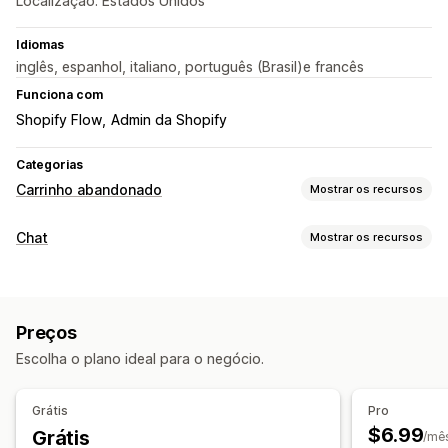
Localização: Estados Unidos
Idiomas
inglês, espanhol, italiano, português (Brasil)e francês
Funciona com
Shopify Flow
Admin da Shopify
Categorias
Carrinho abandonado
Mostrar os recursos
Recuperação de carrinho
Chat
Mostrar os recursos
Lembretes por e-mail
Campanhas personalizadas
Mensagens em tempo real
Anúncios de retargeting
Notificações por SMS
Chatbots de IA
Chat em tempo real
Carrinhos de vários dispositivos
Pop-ups de participação
Preços
Ofertas de desconto
Ofertas por tempo limitado
Respostas automatizadas
Escolha o plano ideal para o negócio.
Acompanhamento de conversões
Recuperação de carrinho
Fluxos de trabalho automatizados
Verificação de pagamento em dinheiro na entrega
Grátis
Pro
Descontos
Perguntas frequentes
Opções de exibição
$6.99
Grátis
/mê