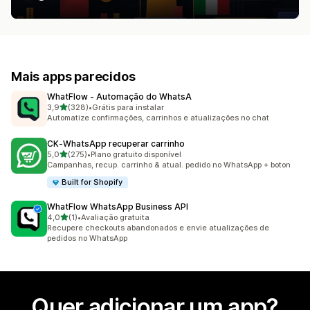
Mais apps parecidos
WhatFlow ‑ Automação do WhatsA
de 5 estrelas
3,9
(328)
•
Grátis para instalar
328 avaliações ao todo
Automatize confirmações, carrinhos e atualizações no chat
CK‑WhatsApp recuperar carrinho
de 5 estrelas
5,0
(275)
•
Plano gratuito disponível
275 avaliações ao todo
Campanhas, recup. carrinho & atual. pedido no WhatsApp + boton
Built for Shopify
WhatFlow WhatsApp Business API
de 5 estrelas
4,0
(1)
•
Avaliação gratuita
1 avaliações ao todo
Recupere checkouts abandonados e envie atualizações de
pedidos no WhatsApp
Quer adicionar um app?