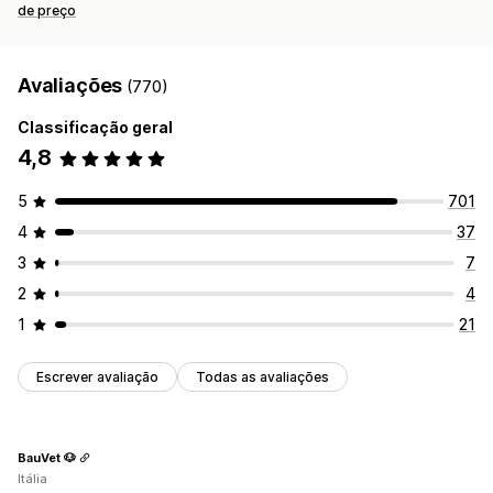
de preço
Avaliações
(770)
Classificação geral
4,8
5
701
4
37
3
7
2
4
1
21
Escrever avaliação
Todas as avaliações
BauVet 🐶
Itália