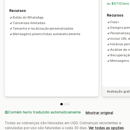
Recomendações de produtos
Respostas rápidas
Branding personalizado
Acionadores
Modelos
ou $67.10/ano
Solicitações de avaliação
Alertas de frete
Widgets personalizáveis
Em vários idiomas
Recursos
Recursos
Atualizações de pedidos
Cross-sell
Upsell
Regras de segmentação
Botão do WhatsApp
Free+
Conversas ilimitadas
Personalização
Designs pre
Tamanho e localização personalizados
Personaliza
Cor e fonte
Mensagens preenchidas automaticamente
Emojis e adesivos
Janela de chat
Incluir URL 
Horário comercial
Mensagens de boas-vindas
Horários per
Botões de chat
Atribuição de chat
Flows de chat
Análise de r
Recuperação
Avatar do agente
Mensagens m
Avaliação grat
Contém texto traduzido automaticamente
Mostrar original
Todas as cobranças são faturadas em USD. Cobranças recorrentes e
calculadas por uso são faturadas a cada 30 dias.
Ver todas as opções