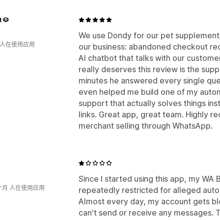
 🐶
We use Dondy for our pet supplement 
月 人在使用应用
our business: abandoned checkout re
AI chatbot that talks with our custom
really deserves this review is the suppo
minutes he answered every single quest
even helped me build one of my automat
support that actually solves things i
links. Great app, great team. Highly 
merchant selling through WhatsApp.
Since I started using this app, my WA
个月 人在使用应用
repeatedly restricted for alleged aut
Almost every day, my account gets blo
can't send or receive any messages. T