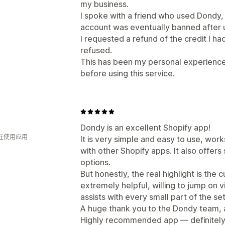
my business.
I spoke with a friend who used Dondy,
account was eventually banned after us
I requested a refund of the credit I h
refused.
This has been my personal experience
before using this service.
Dondy is an excellent Shopify app!
人在使用应用
It is very simple and easy to use, wor
with other Shopify apps. It also offer
options.
But honestly, the real highlight is the
extremely helpful, willing to jump on
assists with every small part of the s
A huge thank you to the Dondy team, a
Highly recommended app — definitely 