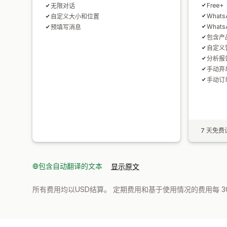
Free+
无限对话
What
自定义大小和位置
What
预填写消息
包含产品
自定义
分析报
手动弃
手动订
7 天免费
包含自动翻译的文本
显示原文
所有费用均以USD结算。 定期费用和基于使用情况的费用每 3