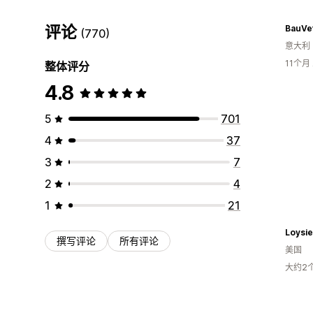
评论
BauVet
(770)
意大利
11个
整体评分
4.8
5
701
4
37
3
7
2
4
1
21
Loysie
撰写评论
所有评论
美国
大约2