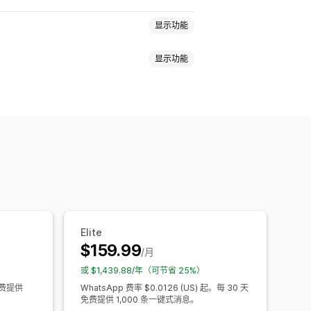
显示功能
显示功能
广告
短信通知
跨设备购物车
转化跟踪
自动化工作流程
小组件
多语言
定向规则
解答
产品推荐
快速回复
检查请求
营业时间
欢迎消息
聊天按钮
Elite
$159.99
/月
或 $1,439.88/年（可节省 25%）
天免费提供
WhatsApp 费率 $0.0126 (US) 起。每 30 天
免费提供 1,000 条一键式消息。