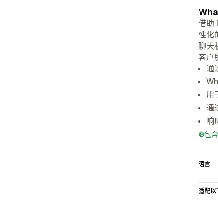
Wh
借助 
性化
聊天机
客户服
通过
W
用
通过
响
包含
语言
适配以