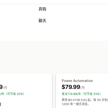
弃购
弃购恢复
聊天
电子邮件提醒
个性化宣传活动
再营销
实时消息传送
选择加入弹出窗口
折扣优惠
限时优惠
AI 聊天机器人
在线聊天
展示选项
自动回复
自定义品牌营销
触发器
模板
可自定义
弃购恢复
货到付款验证
折扣
常见问题
发货提醒
订单更新
交叉销售
增销
自定义
颜色和字体
表情符号和贴纸
聊天窗口
Power Automation
聊天分配
聊天流程
代理头像
9
$79.99
/月
/月
10/年（可节省 20%）
或 $719.88/年（可节省 25%）
费率 $0.0158 (US) 起。每 30 
能
1,000 条一键式消息。