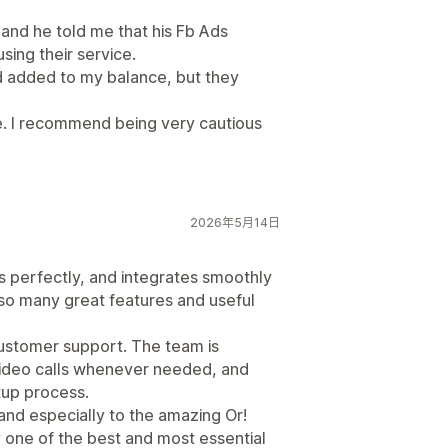
 and he told me that his Fb Ads
ing their service.
ad added to my balance, but they
. I recommend being very cautious
2026年5月14日
ks perfectly, and integrates smoothly
s so many great features and useful
 customer support. The team is
 video calls whenever needed, and
etup process.
nd especially to the amazing Or!
one of the best and most essential