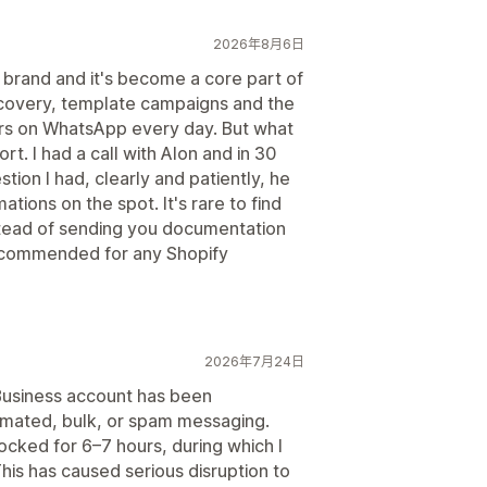
2026年8月6日
brand and it's become a core part of
covery, template campaigns and the
ers on WhatsApp every day. But what
rt. I had a call with Alon and in 30
ion I had, clearly and patiently, he
ions on the spot. It's rare to find
nstead of sending you documentation
recommended for any Shopify
2026年7月24日
 Business account has been
omated, bulk, or spam messaging.
cked for 6–7 hours, during which I
his has caused serious disruption to