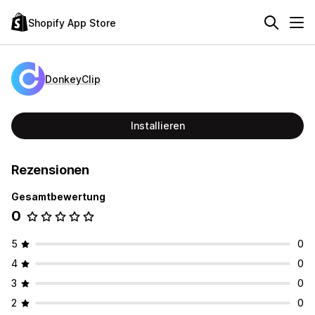
Shopify App Store
DonkeyClip
Installieren
Rezensionen
Gesamtbewertung
0
5
0
4
0
3
0
2
0