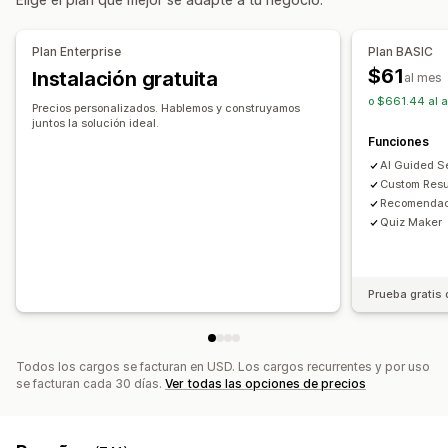
Tolerancia a errores de digitación
Grupos de sinónimos
Búsqueda de voz
Palabras reservadas
Plan Enterprise
Plan BASIC
Sugerencias de búsqueda
$61
Instalación gratuita
al mes
Recomendaciones de productos
Boosts de productos
o $661.44 al a
Múltiples filtros
Búsqueda personalizada
Precios personalizados. Hablemos y construyamos
juntos la solución ideal.
Calificación personalizada
Barra de búsqueda
Funciones
Excluir resultados
AI Guided S
Custom Resu
Personalización de muestra
Recomendac
Adaptación a dispositivos móviles
CSS personalizado
Quiz Maker
Diseño personalizado
Visualización de filtros
Filtros personalizados
Página de resultados de búsqueda
Prueba gratis 
Clasificación
Informes y estadísticas
Seguimiento de conversión
Uso de filtros
Todos los cargos se facturan en USD. Los cargos recurrentes y por uso
se facturan cada 30 días.
Ver todas las opciones de precios
Informes y estadísticas en tiempo real
Información útil de comportamiento
Búsquedas