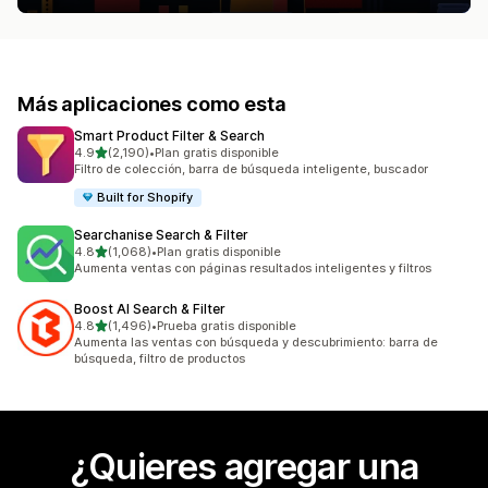
Más aplicaciones como esta
Smart Product Filter & Search
de 5 estrellas
4.9
(2,190)
•
Plan gratis disponible
2190 reseñas en total
Filtro de colección, barra de búsqueda inteligente, buscador
Built for Shopify
Searchanise Search & Filter
de 5 estrellas
4.8
(1,068)
•
Plan gratis disponible
1068 reseñas en total
Aumenta ventas con páginas resultados inteligentes y filtros
Boost AI Search & Filter
de 5 estrellas
4.8
(1,496)
•
Prueba gratis disponible
1496 reseñas en total
Aumenta las ventas con búsqueda y descubrimiento: barra de
búsqueda, filtro de productos
¿Quieres agregar una