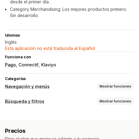
desde el primer día.
Category Merchandising: Los mejores productos primero.
Sin desarrollo.
Idiomas
Inglés
Esta aplicación no está traducida al Español
Funciona con
Pago
Connectif
Klaviyo
Categorías
Navegación y menús
Mostrar funciones
Personalización
Búsqueda y filtros
Mostrar funciones
Color y fuente
Emblemas y etiquetas
Funciones de búsqueda
Íconos personalizados
CSS personalizado
JavaScript
Autocompletar
Búsqueda de imágenes
Múltiples idiomas
Adaptación a dispositivos móviles
SEO
Precios
Búsqueda instantánea
Múltiples idiomas
Búsqueda de IA
Elige el plan que mejor se adapte a tu negocio.