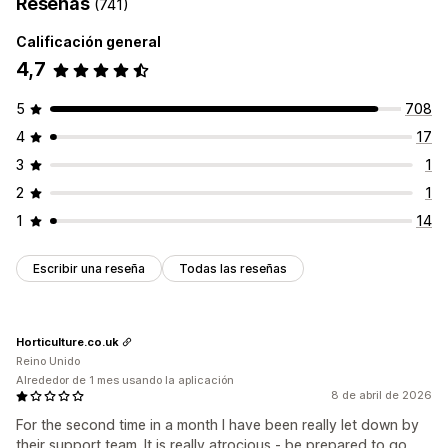
Reseñas
(741)
Calificación general
4,7
5
708
4
17
3
1
2
1
1
14
Escribir una reseña
Todas las reseñas
Horticulture.co.uk
Reino Unido
Alrededor de 1 mes usando la aplicación
8 de abril de 2026
For the second time in a month I have been really let down by
their support team. It is really atrocious - be prepared to go