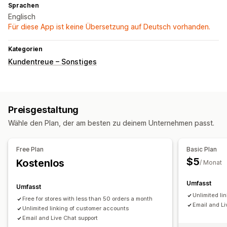
Sprachen
Englisch
Für diese App ist keine Übersetzung auf Deutsch vorhanden.
Kategorien
Kundentreue – Sonstiges
Preisgestaltung
Wähle den Plan, der am besten zu deinem Unternehmen passt.
Free Plan
Basic Plan
$5
Kostenlos
/ Monat
Umfasst
Umfasst
Unlimited li
Free for stores with less than 50 orders a month
Email and Li
Unlimited linking of customer accounts
Email and Live Chat support