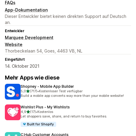
FAQs
App-Dokumentation
Dieser Entwickler bietet keinen direkten Support auf Deutsch
an.
Entwickler
Marquee Development
Website
Thorbeckelaan 54, Goes, 4463 VB, NL
Eingeführt
14. Oktober 2021
Mehr Apps wie diese
Shopney ‑ Mobile App Builder
von 5 Sternen
5,0
(717)
•
Kostenloser Test verfügbar
717 Rezensionen insgesamt
Build a mobile app converts way more than your mobile website!
Wishlist Plus ‑ My Wishlists
von 5 Sternen
4,9
(17)
•
Kostenlos
17 Rezensionen insgesamt
Let shoppers save, share, and return to buy favorites.
Built for Shopify
C:Hub Customer Accounts