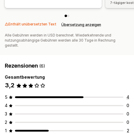
7-tägiger kos
Enthält unübersetzten Text
Übersetzung anzeigen
Alle Gebühren werden in USD berechnet. Wiederkehrende und
nutzungsabhängige Gebühren werden alle 30 Tage in Rechnung
gestellt.
Rezensionen
(6)
Gesamtbewertung
3,2
5
4
4
0
3
0
2
0
1
2