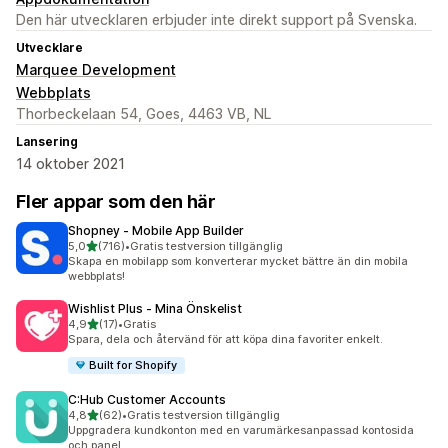
Den här utvecklaren erbjuder inte direkt support på Svenska.
Utvecklare
Marquee Development
Webbplats
Thorbeckelaan 54, Goes, 4463 VB, NL
Lansering
14 oktober 2021
Fler appar som den här
Shopney ‑ Mobile App Builder
av 5 stjärnor
5,0
(716)
•
Gratis testversion tillgänglig
716 recensioner totalt
Skapa en mobilapp som konverterar mycket bättre än din mobila
webbplats!
Wishlist Plus ‑ Mina Önskelist
av 5 stjärnor
4,9
(17)
•
Gratis
17 recensioner totalt
Spara, dela och återvänd för att köpa dina favoriter enkelt.
Built for Shopify
C:Hub Customer Accounts
av 5 stjärnor
4,8
(62)
•
Gratis testversion tillgänglig
62 recensioner totalt
Uppgradera kundkonton med en varumärkesanpassad kontosida
och panel