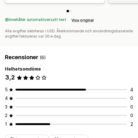
Innehåller automatöversatt text
Visa original
Alla avgifter debiteras i USD. Återkommande och användningsbaserade
avgifter faktureras var 30:e dag.
Recensioner
(6)
Helhetsomdöme
3,2
5
4
4
0
3
0
2
0
1
2