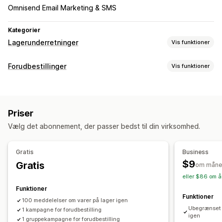
Omnisend Email Marketing & SMS
Kategorier
Lagerunderretninger
Vis funktioner
Notifikationer
Forudbestillinger
Vis funktioner
Automatiske underretninger
Manuelle underretninger
Ordretype
Batchsend
Lav lagerbeholdning
På lager igen
Kommer snart
Restordrer
Ikke på lager
Forudbestillinger
Flere sprog
Mail
SMS
Ikke på lager
Priser
Produktlanceringer
Forsalg
Prisfald
Vælg det abonnement, der passer bedst til din virksomhed.
Tilpasning
Tilpasning
Knapper
Badges
Bannere
Nedtællingsure
Indstillinger for underretninger
Gratis
Business
Tilpasset branding
Tilpasset tekst
Mailnotifikationer
Skabeloner til notifikationer
Notifikationsknap
$9
Gratis
om måne
Flere sprog
Ordregrænser
Tilgængelighedsdato
Varianter
Pop op-vinduer
Lagertæller
eller $86 om å
Funktioner
Betalingsmuligheder
Analyser og rapportering
Funktioner
100 meddelelser om varer på lager igen
Indbetalinger
Delvise betalinger
Rabatter
Kundeefterspørgsel
Lagerrapporter
Effektivitetsrapporter
Ubegrænset 
1 kampagne for forudbestilling
Blandet indkøbskurv
igen
Lagersporing
1 gruppekampagne for forudbestilling