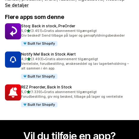
Se detaljer
Flere apps som denne
Stoq: Back in stock, PreOrder
ud af 5 stjerner
5,0
(3.451)
•
Gratis abonnement tilgængeligt
3451 anmeldelser i alt
Giv besked! Send tilbage på lager og genopfyldningsbeskeder
Built for Shopify
Notify Me! Back in Stock Alert
ud af 5 stjerner
4,9
(3.493)
•
Gratis abonnement tilgængeligt
3493 anmeldelser i alt
Venteliste, forudbestilling, ønskeseddel og lav lagerbeholdning –
alt sammen i én app.
Built for Shopify
REZ Preorder, Back In Stock
ud af 5 stjerner
5,0
(1.339)
•
Gratis abonnement tilgængeligt
1339 anmeldelser i alt
Forudbestilling, giv mig besked, tilbage på lager og venteliste
Built for Shopify
Vil du tilføje en app?