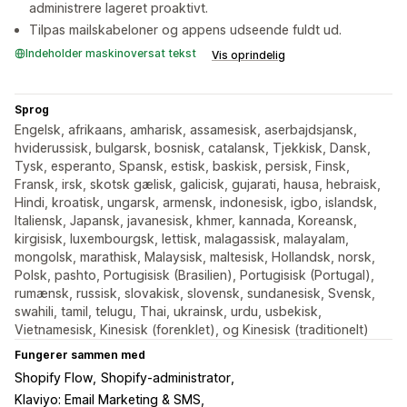
administrere lageret proaktivt.
Tilpas mailskabeloner og appens udseende fuldt ud.
Indeholder maskinoversat tekst
Vis oprindelig
Sprog
Engelsk, afrikaans, amharisk, assamesisk, aserbajdsjansk,
hviderussisk, bulgarsk, bosnisk, catalansk, Tjekkisk, Dansk,
Tysk, esperanto, Spansk, estisk, baskisk, persisk, Finsk,
Fransk, irsk, skotsk gælisk, galicisk, gujarati, hausa, hebraisk,
Hindi, kroatisk, ungarsk, armensk, indonesisk, igbo, islandsk,
Italiensk, Japansk, javanesisk, khmer, kannada, Koreansk,
kirgisisk, luxembourgsk, lettisk, malagassisk, malayalam,
mongolsk, marathisk, Malaysisk, maltesisk, Hollandsk, norsk,
Polsk, pashto, Portugisisk (Brasilien), Portugisisk (Portugal),
rumænsk, russisk, slovakisk, slovensk, sundanesisk, Svensk,
swahili, tamil, telugu, Thai, ukrainsk, urdu, usbekisk,
Vietnamesisk, Kinesisk (forenklet), og Kinesisk (traditionelt)
Fungerer sammen med
Shopify Flow
Shopify-administrator
Klaviyo: Email Marketing & SMS