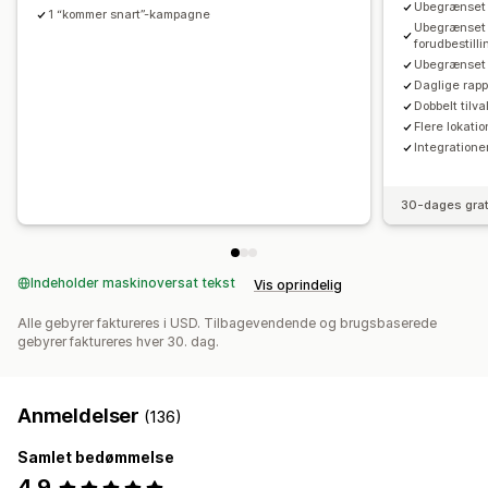
Ubegrænset a
1 “kommer snart”-kampagne
Ubegrænset 
forudbestilli
Ubegrænset 
Daglige rapp
Dobbelt tilva
Flere lokatio
Integratione
30-dages grat
Indeholder maskinoversat tekst
Vis oprindelig
Alle gebyrer faktureres i USD. Tilbagevendende og brugsbaserede
gebyrer faktureres hver 30. dag.
Anmeldelser
(136)
Samlet bedømmelse
4,9