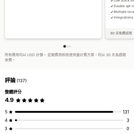
Low stock da
Double opt-i
Multiple loc
Integrations
30 天免費試用
所有費用均以 USD 計價。 定期費用和依使用量計費方案，均以 30 天為週期
收費。
評論
(137)
整體評分
4.9
5
131
4
3
3
0