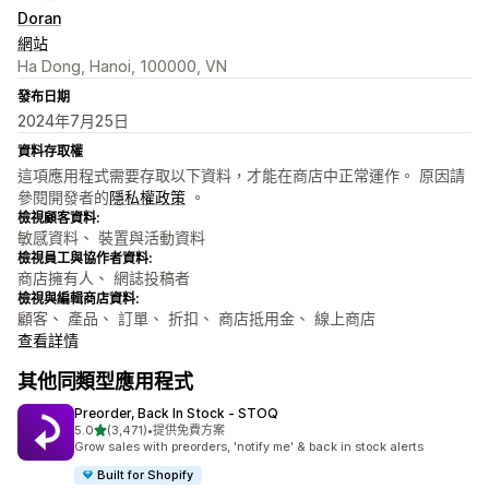
Doran
網站
Ha Dong, Hanoi, 100000, VN
發布日期
2024年7月25日
資料存取權
這項應用程式需要存取以下資料，才能在商店中正常運作。 原因請
參閱開發者的
隱私權政策
。
檢視顧客資料:
敏感資料、 裝置與活動資料
檢視員工與協作者資料:
商店擁有人、 網誌投稿者
檢視與編輯商店資料:
顧客、 產品、 訂單、 折扣、 商店抵用金、 線上商店
查看詳情
其他同類型應用程式
Preorder, Back In Stock ‑ STOQ
滿分 5 顆星
5.0
(3,471)
•
提供免費方案
共有 3471 則評價
Grow sales with preorders, 'notify me' & back in stock alerts
Built for Shopify