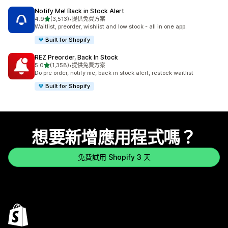
Notify Me! Back in Stock Alert
滿分 5 顆星
4.9
(3,513)
•
提供免費方案
共有 3513 則評價
Waitlist, preorder, wishlist and low stock - all in one app.
Built for Shopify
REZ Preorder, Back In Stock
滿分 5 顆星
5.0
(1,358)
•
提供免費方案
共有 1358 則評價
Do pre order, notify me, back in stock alert, restock waitlist
Built for Shopify
想要新增應用程式嗎？
免費試用 Shopify 3 天