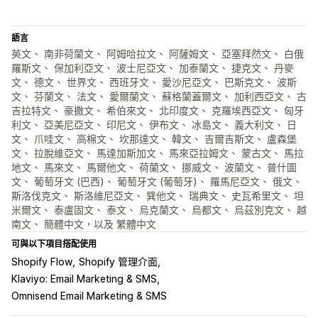
語言
英文、 南非荷蘭文、 阿姆哈拉文、 阿薩姆文、 亞塞拜然文、 白俄
羅斯文、 保加利亞文、 波士尼亞文、 加泰蘭文、 捷克文、 丹麥
文、 德文、 世界文、 西班牙文、 愛沙尼亞文、 巴斯克文、 波斯
文、 芬蘭文、 法文、 愛爾蘭文、 蘇格蘭蓋爾文、 加利西亞文、 古
吉拉特文、 豪撒文、 希伯來文、 北印度文、 克羅埃西亞文、 匈牙
利文、 亞美尼亞文、 印尼文、 伊布文、 冰島文、 義大利文、 日
文、 爪哇文、 高棉文、 坎那達文、 韓文、 吉爾吉斯文、 盧森堡
文、 拉脫維亞文、 馬達加斯加文、 馬來亞拉姆文、 蒙古文、 馬拉
地文、 馬來文、 馬爾他文、 荷蘭文、 挪威文、 波蘭文、 普什圖
文、 葡萄牙文 (巴西)、 葡萄牙文 (葡萄牙)、 羅馬尼亞文、 俄文、
斯洛伐克文、 斯洛維尼亞文、 巽他文、 瑞典文、 史瓦希里文、 坦
米爾文、 泰盧固文、 泰文、 烏克蘭文、 烏都文、 烏茲別克文、 越
南文、 簡體中文，以及 繁體中文
可與以下項目搭配使用
Shopify Flow
Shopify 管理介面
Klaviyo: Email Marketing & SMS
Omnisend Email Marketing & SMS