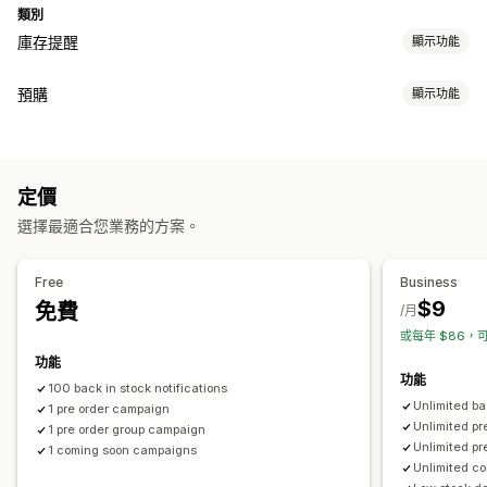
類別
庫存提醒
顯示功能
通知
預購
顯示功能
自動提醒
手動提醒
批次傳送
庫存不足
庫存補貨
預購
訂單類型
多國語言
電子郵件
簡訊
無庫存
降價
即將推出
預訂缺貨商品
無庫存
限時銷售
預售
自訂
定價
自訂
提醒設定
通知範本
通知按鈕
彈出式視窗
庫存計算工具
選擇最適合您業務的方案。
按鈕
徽章
橫幅
倒數計時器
自訂品牌行銷
自訂文字
分析與報告
電子郵件通知
多國語言
訂單限制
可用日期
子類
Free
Business
顧客需求
庫存報告
成效報告
庫存追蹤
$9
免費
付款選項
/月
或每年 $86，可
訂金
部分付款
折扣
混合式購物車
功能
功能
100 back in stock notifications
Unlimited ba
1 pre order campaign
Unlimited p
1 pre order group campaign
Unlimited pr
1 coming soon campaigns
Unlimited c