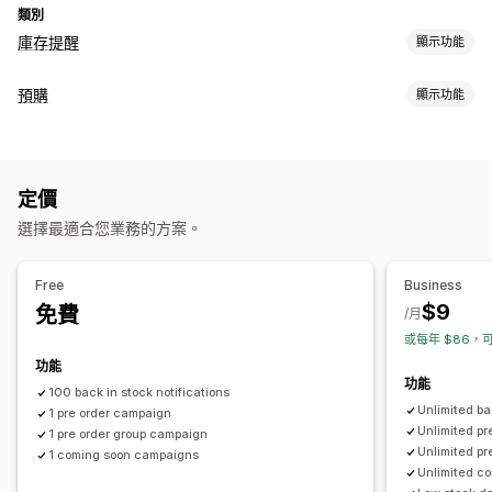
類別
庫存提醒
顯示功能
通知
預購
顯示功能
自動提醒
手動提醒
批次傳送
庫存不足
庫存補貨
預購
訂單類型
多國語言
電子郵件
簡訊
無庫存
降價
即將推出
預訂缺貨商品
無庫存
限時銷售
預售
自訂
定價
自訂
提醒設定
通知範本
通知按鈕
彈出式視窗
庫存計算工具
選擇最適合您業務的方案。
按鈕
徽章
橫幅
倒數計時器
自訂品牌行銷
自訂文字
分析與報告
電子郵件通知
多國語言
訂單限制
可用日期
子類
Free
Business
顧客需求
庫存報告
成效報告
庫存追蹤
$9
免費
付款選項
/月
或每年 $86，可
訂金
部分付款
折扣
混合式購物車
功能
功能
100 back in stock notifications
Unlimited ba
1 pre order campaign
Unlimited p
1 pre order group campaign
Unlimited pr
1 coming soon campaigns
Unlimited c