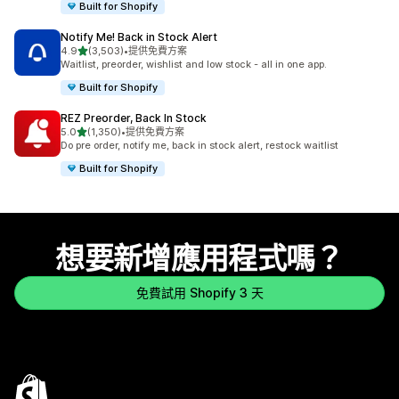
Built for Shopify
Notify Me! Back in Stock Alert
滿分 5 顆星
4.9
(3,503)
•
提供免費方案
共有 3503 則評價
Waitlist, preorder, wishlist and low stock - all in one app.
Built for Shopify
REZ Preorder, Back In Stock
滿分 5 顆星
5.0
(1,350)
•
提供免費方案
共有 1350 則評價
Do pre order, notify me, back in stock alert, restock waitlist
Built for Shopify
想要新增應用程式嗎？
免費試用 Shopify 3 天