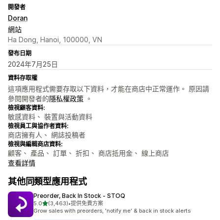
開發者
Doran
網站
Ha Dong, Hanoi, 100000, VN
發布日期
2024年7月25日
資料存取權
這項應用程式需要存取以下資料，才能在商店中正常運作。 原因請
參閱開發者的
隱私權政策
。
檢視顧客資料:
敏感資料、 裝置與活動資料
檢視員工與協作者資料:
商店擁有人、 網誌投稿者
檢視與編輯商店資料:
顧客、 產品、 訂單、 折扣、 商店抵用金、 線上商店
查看詳情
其他同類型應用程式
Preorder, Back In Stock ‑ STOQ
滿分 5 顆星
5.0
(3,463)
•
提供免費方案
共有 3463 則評價
Grow sales with preorders, 'notify me' & back in stock alerts