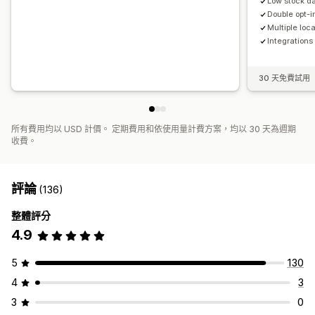
Low stock da
Double opt-i
Multiple loc
Integrations
30 天免費試用
所有費用均以 USD 計價。 定期費用和依使用量計費方案，均以 30 天為週期
收費。
評論
(136)
整體評分
4.9
5
130
4
3
3
0