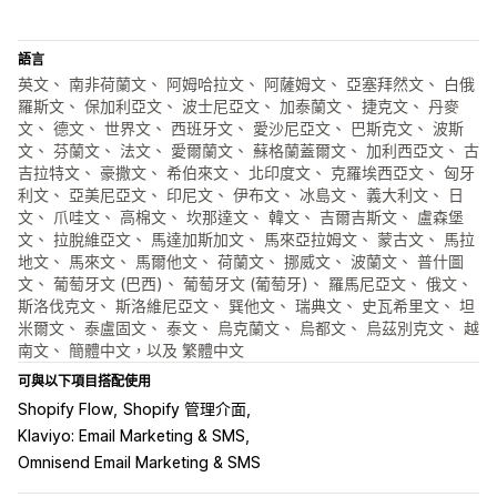
語言
英文、 南非荷蘭文、 阿姆哈拉文、 阿薩姆文、 亞塞拜然文、 白俄
羅斯文、 保加利亞文、 波士尼亞文、 加泰蘭文、 捷克文、 丹麥
文、 德文、 世界文、 西班牙文、 愛沙尼亞文、 巴斯克文、 波斯
文、 芬蘭文、 法文、 愛爾蘭文、 蘇格蘭蓋爾文、 加利西亞文、 古
吉拉特文、 豪撒文、 希伯來文、 北印度文、 克羅埃西亞文、 匈牙
利文、 亞美尼亞文、 印尼文、 伊布文、 冰島文、 義大利文、 日
文、 爪哇文、 高棉文、 坎那達文、 韓文、 吉爾吉斯文、 盧森堡
文、 拉脫維亞文、 馬達加斯加文、 馬來亞拉姆文、 蒙古文、 馬拉
地文、 馬來文、 馬爾他文、 荷蘭文、 挪威文、 波蘭文、 普什圖
文、 葡萄牙文 (巴西)、 葡萄牙文 (葡萄牙)、 羅馬尼亞文、 俄文、
斯洛伐克文、 斯洛維尼亞文、 巽他文、 瑞典文、 史瓦希里文、 坦
米爾文、 泰盧固文、 泰文、 烏克蘭文、 烏都文、 烏茲別克文、 越
南文、 簡體中文，以及 繁體中文
可與以下項目搭配使用
Shopify Flow
Shopify 管理介面
Klaviyo: Email Marketing & SMS
Omnisend Email Marketing & SMS