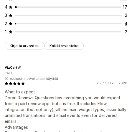
Arvostelujen keräystavat
4
17
Sähköpostipyynnöt
Käyttäjien tuottama somesisältö
3
2
Ponnahdusilmoitukset
Lomakkeet
Kyselyt
QR-koodit
2
4
Kampanjat
Tuonti ja vienti
Arvostelujen siirto
1
2
Arvostelujen syndikointi
Automaatiot
Mukautetut pyynnöt
Kirjoita arvostelu
Kaikki arvostelut
VizCart
Italia
10 kuukautta sovelluksen käyttöä
28. heinäkuu 2026
What to expect
Doran Reviews Questions has everything you would expect
from a paid review app, but it is free. It includes Flow
integration (but not only), all the main widget types, essentially
unlimited translations, and email events even for delivered
emails.
Advantages