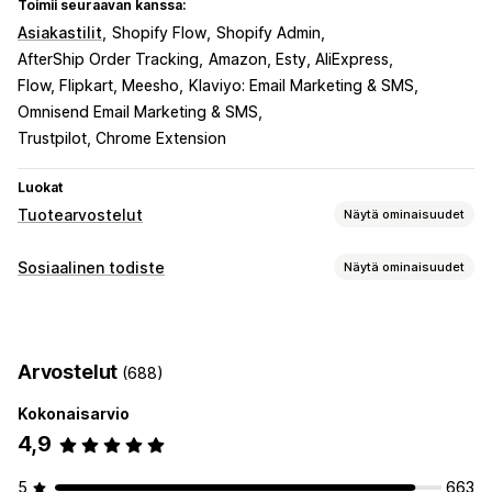
Toimii seuraavan kanssa:
Asiakastilit
Shopify Flow
Shopify Admin
AfterShip Order Tracking
Amazon, Esty, AliExpress
Flow, Flipkart, Meesho
Klaviyo: Email Marketing & SMS
Omnisend Email Marketing & SMS
Trustpilot, Chrome Extension
Luokat
Tuotearvostelut
Näytä ominaisuudet
Näyttövaihtoehdot
Sosiaalinen todiste
Näytä ominaisuudet
Suositukset
Valokuva-arvostelut
Videoarvostelut
Sisältötyypit
Tähtiluokitukset
Äänestys
Tunnukset
Karusellit
UGC
Kuvat
Videot
Arvostelut
Mediagalleriat
Ruudukkoasettelu
Välilehdet tai sivupalkit
Arvostelut
(688)
Kaikki arvostelut -sivu
Parhaat arvostelut
Näyttövaihtoehdot
Arvostelujen kohokohdat
Arvostelukoosteet
Kokonaisarvio
Tuotteen katselukerrat
Arvostelujen määrä
Monikielisyys
Kysymyksiä ja vastauksia
Tuoteryhmittely
Suodatus
4,9
Analytiikka
Rich-koodinpätkät
Sitoutumisen seuranta
5
663