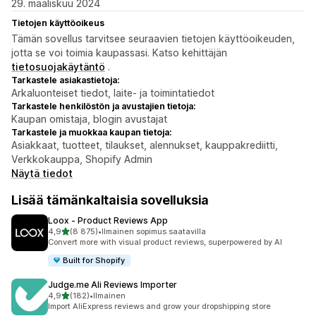
29. maaliskuu 2024
Tietojen käyttöoikeus
Tämän sovellus tarvitsee seuraavien tietojen käyttöoikeuden,
jotta se voi toimia kaupassasi. Katso kehittäjän
tietosuojakäytäntö
.
Tarkastele asiakastietoja:
Arkaluonteiset tiedot, laite- ja toimintatiedot
Tarkastele henkilöstön ja avustajien tietoja:
Kaupan omistaja, blogin avustajat
Tarkastele ja muokkaa kaupan tietoja:
Asiakkaat, tuotteet, tilaukset, alennukset, kauppakrediitti,
Verkkokauppa, Shopify Admin
Näytä tiedot
Lisää tämänkaltaisia sovelluksia
Loox ‑ Product Reviews App
/ 5 tähteä
4,9
(8 875)
•
Ilmainen sopimus saatavilla
8875 arvostelua yhteensä
Convert more with visual product reviews, superpowered by AI
Built for Shopify
Judge.me Ali Reviews Importer
/ 5 tähteä
4,9
(182)
•
Ilmainen
182 arvostelua yhteensä
Import AliExpress reviews and grow your dropshipping store