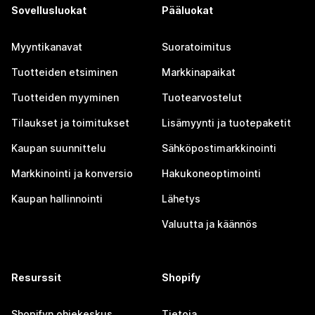
Sovellusluokat
Pääluokat
Myyntikanavat
Suoratoimitus
Tuotteiden etsiminen
Markkinapaikat
Tuotteiden myyminen
Tuotearvostelut
Tilaukset ja toimitukset
Lisämyynti ja tuotepaketit
Kaupan suunnittelu
Sähköpostimarkkinointi
Markkinointi ja konversio
Hakukoneoptimointi
Kaupan hallinnointi
Lähetys
Valuutta ja käännös
Resurssit
Shopify
Shopifyn ohjekeskus
Tietoja