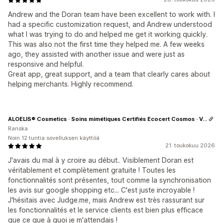
Andrew and the Doran team have been excellent to work with. I
had a specific customization request, and Andrew understood
what I was trying to do and helped me get it working quickly.
This was also not the first time they helped me. A few weeks
ago, they assisted with another issue and were just as
responsive and helpful.
Great app, great support, and a team that clearly cares about
helping merchants. Highly recommend.
ALOELIS® Cosmetics · Soins mimétiques Certifiés Ecocert Cosmos · Vegan
Ranska
Noin 12 tuntia sovelluksen käyttöä
21. toukokuu 2026
J'avais du mal à y croire au début.. Visiblement Doran est
véritablement et complètement gratuite ! Toutes les
fonctionnalités sont présentes, tout comme la synchronisation
les avis sur google shopping etc... C'est juste incroyable !
J'hésitais avec Judge.me, mais Andrew est très rassurant sur
les fonctionnalités et le service clients est bien plus efficace
que ce que à quoi je m'attendais !