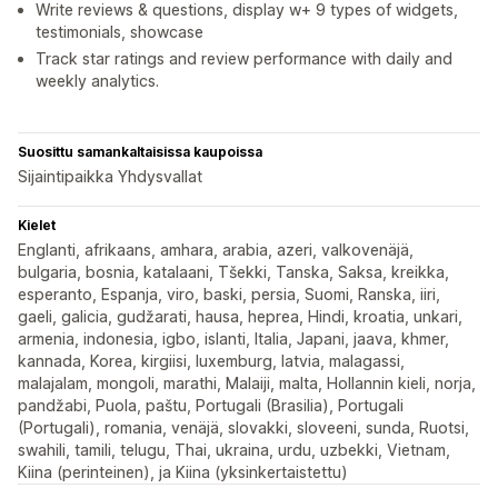
Write reviews & questions, display w+ 9 types of widgets,
testimonials, showcase
Track star ratings and review performance with daily and
weekly analytics.
Suosittu samankaltaisissa kaupoissa
Sijaintipaikka Yhdysvallat
Kielet
Englanti, afrikaans, amhara, arabia, azeri, valkovenäjä,
bulgaria, bosnia, katalaani, Tšekki, Tanska, Saksa, kreikka,
esperanto, Espanja, viro, baski, persia, Suomi, Ranska, iiri,
gaeli, galicia, gudžarati, hausa, heprea, Hindi, kroatia, unkari,
armenia, indonesia, igbo, islanti, Italia, Japani, jaava, khmer,
kannada, Korea, kirgiisi, luxemburg, latvia, malagassi,
malajalam, mongoli, marathi, Malaiji, malta, Hollannin kieli, norja,
pandžabi, Puola, paštu, Portugali (Brasilia), Portugali
(Portugali), romania, venäjä, slovakki, sloveeni, sunda, Ruotsi,
swahili, tamili, telugu, Thai, ukraina, urdu, uzbekki, Vietnam,
Kiina (perinteinen), ja Kiina (yksinkertaistettu)