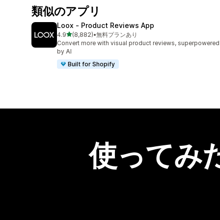
類似のアプリ
Loox ‑ Product Reviews App
5つ星中
4.9
(8,882)
•
無料プランあり
合計レビュー数：8882件
Convert more with visual product reviews, superpowered
by AI
Built for Shopify
使ってみ