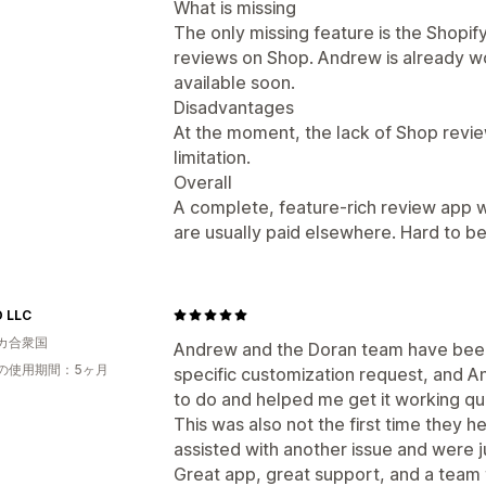
What is missing
The only missing feature is the Shopi
reviews on Shop. Andrew is already work
available soon.
Disadvantages
At the moment, the lack of Shop revi
limitation.
Overall
A complete, feature-rich review app wi
are usually paid elsewhere. Hard to bea
 LLC
カ合衆国
Andrew and the Doran team have been 
の使用期間：5ヶ月
specific customization request, and A
to do and helped me get it working qui
This was also not the first time they
assisted with another issue and were j
Great app, great support, and a team 