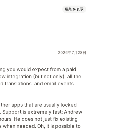
機能を表示
画のレビュー
星評価
評価
バッジ
ッドレイアウト
タブまたはサイドバー
レビューのハイライト
プ化
絞り込み
リッチスニペット
2026年7月28日
アップ
フォーム
アンケート
ng you would expect from a paid
とエクスポート
レビューの移行
low integration (but not only), all the
ション
カスタムリクエスト
ed translations, and email events
other apps that are usually locked
s. Support is extremely fast: Andrew
ours. He does not just fix existing
 when needed. Oh, it is possible to