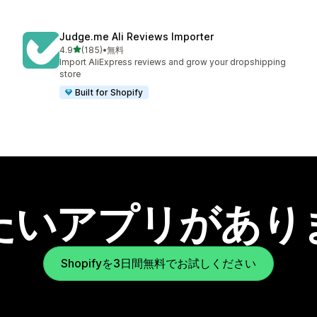
Judge.me Ali Reviews Importer
5つ星中
4.9
(185)
•
無料
合計レビュー数：185件
Import AliExpress reviews and grow your dropshipping
store
Built for Shopify
たいアプリがあり
Shopifyを3日間無料でお試しください