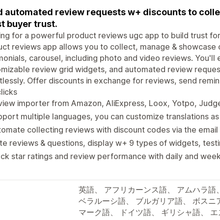
 automated review requests w+ discounts to collec
t buyer trust.
ng for a powerful product reviews ugc app to build trust for
ct reviews app allows you to collect, manage & showcase 
monials, carousel, including photo and video reviews. You'll 
mizable review grid widgets, and automated review reques
tlessly. Offer discounts in exchange for reviews, send remi
licks
iew importer from Amazon, AliExpress, Loox, Yotpo, Judge.
port multiple languages, you can customize translations as
omate collecting reviews with discount codes via the email
te reviews & questions, display w+ 9 types of widgets, tes
ck star ratings and review performance with daily and weekl
英語、 アフリカーンス語、 アムハラ語
ベラルーシ語、 ブルガリア語、 ボスニ
マーク語、 ドイツ語、 ギリシャ語、 