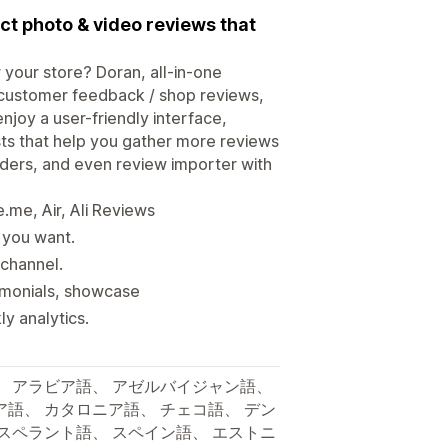
t photo & video reviews that
 your store? Doran, all-in-one
customer feedback / shop reviews,
enjoy a user-friendly interface,
ts that help you gather more reviews
nders, and even review importer with
me, Air, Ali Reviews
 you want.
 channel.
timonials, showcase
y analytics.
、 アラビア語、 アゼルバイジャン語、
ア語、 カタロニア語、 チェコ語、 デン
エスペラント語、 スペイン語、 エストニ