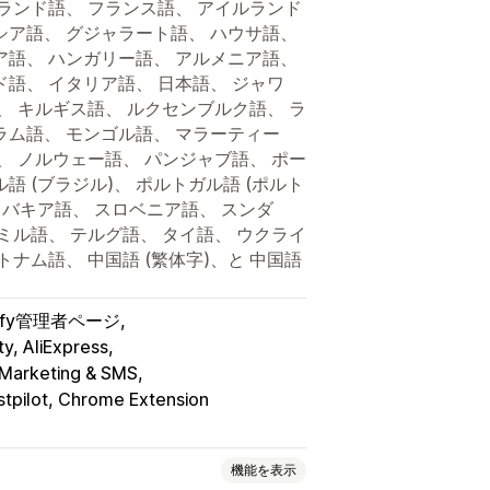
ンランド語、 フランス語、 アイルランド
シア語、 グジャラート語、 ハウサ語、
ア語、 ハンガリー語、 アルメニア語、
ド語、 イタリア語、 日本語、 ジャワ
、 キルギス語、 ルクセンブルク語、 ラ
ラム語、 モンゴル語、 マラーティー
、 ノルウェー語、 パンジャブ語、 ポー
語 (ブラジル)、 ポルトガル語 (ポルト
ロバキア語、 スロベニア語、 スンダ
ミル語、 テルグ語、 タイ語、 ウクライ
トナム語、 中国語 (繁体字)、と 中国語
pify管理者ページ
y, AliExpress
l Marketing & SMS
stpilot, Chrome Extension
機能を表示