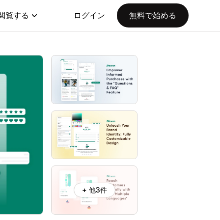
閲覧する
ログイン
無料で始める
+ 他3件