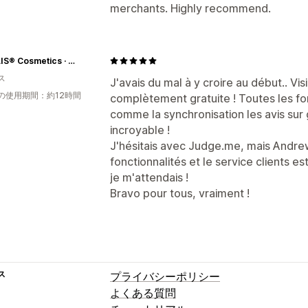
merchants. Highly recommend.
ALOELIS® Cosmetics · Soins mimétiques Certifiés Ecocert Cosmos · Vegan
ス
J'avais du mal à y croire au début.. V
の使用期間：約12時間
complètement gratuite ! Toutes les fo
comme la synchronisation les avis sur 
incroyable !
J'hésitais avec Judge.me, mais Andrew 
fonctionnalités et le service clients e
je m'attendais !
Bravo pour tous, vraiment !
ス
プライバシーポリシー
よくある質問