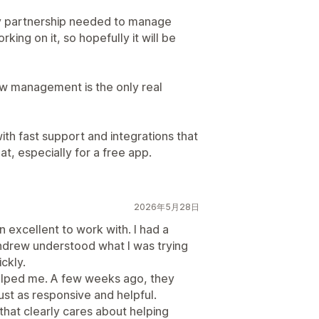
fy partnership needed to manage
ing on it, so hopefully it will be
ew management is the only real
th fast support and integrations that
t, especially for a free app.
2026年5月28日
excellent to work with. I had a
ndrew understood what I was trying
ckly.
 helped me. A few weeks ago, they
ust as responsive and helpful.
that clearly cares about helping