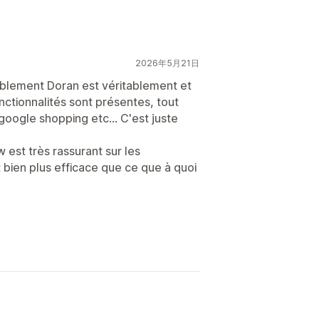
2026年5月21日
isiblement Doran est véritablement et
nctionnalités sont présentes, tout
google shopping etc... C'est juste
est très rassurant sur les
st bien plus efficace que ce que à quoi