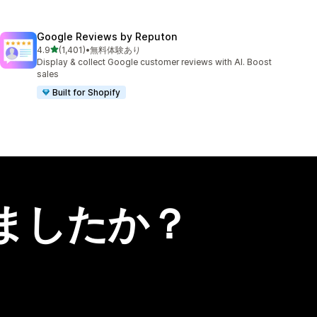
Google Reviews by Reputon
5つ星中
4.9
(1,401)
•
無料体験あり
合計レビュー数：1401件
Display & collect Google customer reviews with AI. Boost
sales
Built for Shopify
ましたか？