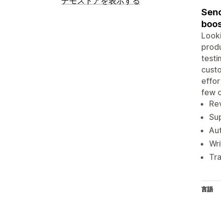
デモストアを表示する
Send
boos
Looki
produ
testi
custo
effor
few c
Rev
Sup
Aut
Wri
Tra
言語