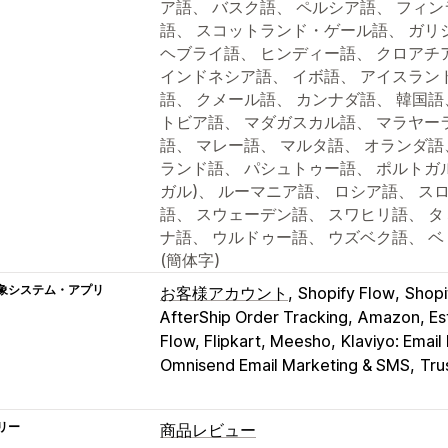
ア語、 バスク語、 ペルシア語、 フィ
語、 スコットランド・ゲール語、 ガリ
ヘブライ語、 ヒンディー語、 クロアチ
インドネシア語、 イボ語、 アイスラン
語、 クメール語、 カンナダ語、 韓国語
トビア語、 マダガスカル語、 マラヤー
語、 マレー語、 マルタ語、 オランダ語
ランド語、 パシュトゥー語、 ポルトガル
ガル)、 ルーマニア語、 ロシア語、 ス
語、 スウェーデン語、 スワヒリ語、 タ
ナ語、 ウルドゥー語、 ウズベク語、 ベ
(簡体字)
象システム・アプリ
お客様アカウント
Shopify Flow
Sho
AfterShip Order Tracking
Amazon, Est
Flow, Flipkart, Meesho
Klaviyo: Emai
Omnisend Email Marketing & SMS
Tru
リー
商品レビュー