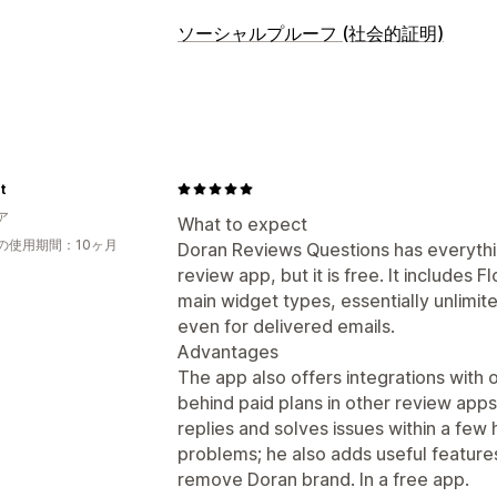
表示オプション
ソーシャルプルーフ (社会的証明)
テスティモニアル
写真のレビュー
動
コンテンツタイプ
カルーセル
メディアギャラリー
グリ
UGC
写真
動画
レビュー
レビュー一覧ページ
上位のレビュー
レビューサマリー
Q&A
商品のグルー
表示オプション
t
商品閲覧回数
レビュー件数
複数言語
レビューの収集方法
ア
What to expect
メールリクエスト
SNSのUGC
ポップ
分析
の使用期間：10ヶ月
Doran Reviews Questions has everythi
QRコード
プロモーション
インポート
エンゲージメント追跡
review app, but it is free. It includes F
レビューシンジケーション
オートメー
main widget types, essentially unlimit
even for delivered emails.
Advantages
The app also offers integrations with 
behind paid plans in other review app
replies and solves issues within a few h
problems; he also adds useful features
remove Doran brand. In a free app.