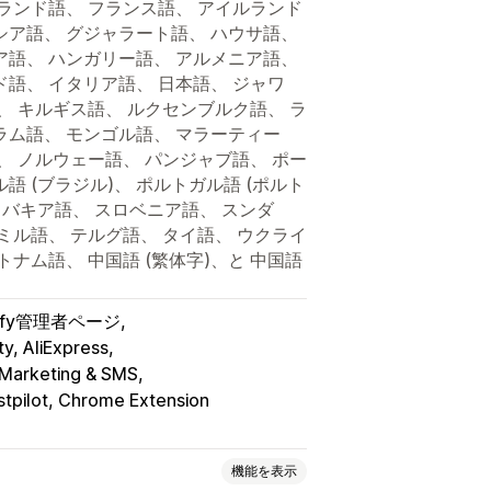
ンランド語、 フランス語、 アイルランド
シア語、 グジャラート語、 ハウサ語、
ア語、 ハンガリー語、 アルメニア語、
ド語、 イタリア語、 日本語、 ジャワ
、 キルギス語、 ルクセンブルク語、 ラ
ラム語、 モンゴル語、 マラーティー
、 ノルウェー語、 パンジャブ語、 ポー
語 (ブラジル)、 ポルトガル語 (ポルト
ロバキア語、 スロベニア語、 スンダ
ミル語、 テルグ語、 タイ語、 ウクライ
トナム語、 中国語 (繁体字)、と 中国語
pify管理者ページ
y, AliExpress
l Marketing & SMS
stpilot, Chrome Extension
機能を表示