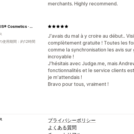
merchants. Highly recommend.
ALOELIS® Cosmetics · Soins mimétiques Certifiés Ecocert Cosmos · Vegan
ス
J'avais du mal à y croire au début.. V
の使用期間：約12時間
complètement gratuite ! Toutes les fo
comme la synchronisation les avis sur 
incroyable !
J'hésitais avec Judge.me, mais Andrew 
fonctionnalités et le service clients e
je m'attendais !
Bravo pour tous, vraiment !
ス
プライバシーポリシー
よくある質問