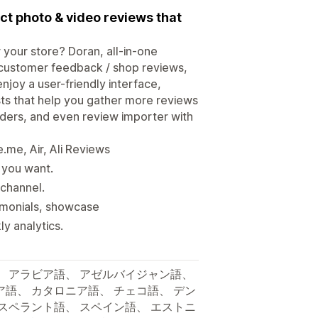
t photo & video reviews that
 your store? Doran, all-in-one
customer feedback / shop reviews,
enjoy a user-friendly interface,
ts that help you gather more reviews
nders, and even review importer with
me, Air, Ali Reviews
 you want.
 channel.
timonials, showcase
y analytics.
、 アラビア語、 アゼルバイジャン語、
ア語、 カタロニア語、 チェコ語、 デン
エスペラント語、 スペイン語、 エストニ