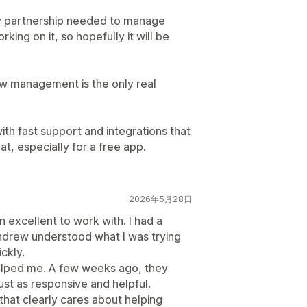
fy partnership needed to manage
ing on it, so hopefully it will be
ew management is the only real
th fast support and integrations that
t, especially for a free app.
2026年5月28日
excellent to work with. I had a
ndrew understood what I was trying
ckly.
 helped me. A few weeks ago, they
ust as responsive and helpful.
that clearly cares about helping