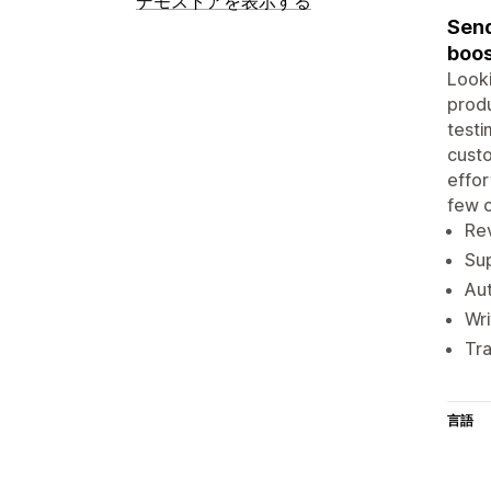
デモストアを表示する
Send
boos
Looki
produ
testi
custo
effor
few c
Rev
Sup
Aut
Wri
Tra
言語