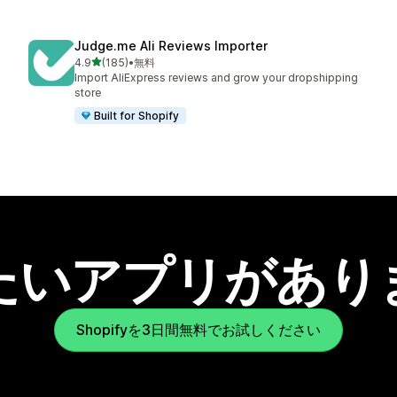
Judge.me Ali Reviews Importer
5つ星中
4.9
(185)
•
無料
合計レビュー数：185件
Import AliExpress reviews and grow your dropshipping
store
Built for Shopify
たいアプリがあり
Shopifyを3日間無料でお試しください