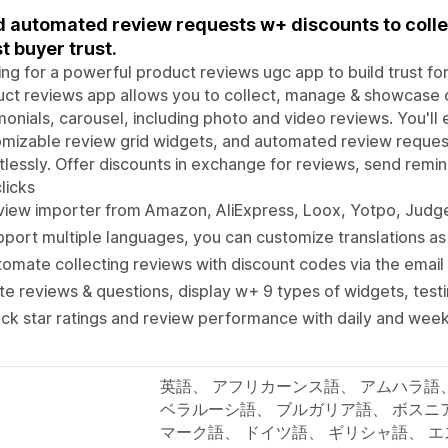
 automated review requests w+ discounts to collec
t buyer trust.
ng for a powerful product reviews ugc app to build trust for
ct reviews app allows you to collect, manage & showcase 
monials, carousel, including photo and video reviews. You'll 
mizable review grid widgets, and automated review reques
tlessly. Offer discounts in exchange for reviews, send remi
licks
iew importer from Amazon, AliExpress, Loox, Yotpo, Judge.
port multiple languages, you can customize translations as
omate collecting reviews with discount codes via the email
te reviews & questions, display w+ 9 types of widgets, tes
ck star ratings and review performance with daily and weekl
英語、 アフリカーンス語、 アムハラ語
ベラルーシ語、 ブルガリア語、 ボスニ
マーク語、 ドイツ語、 ギリシャ語、 