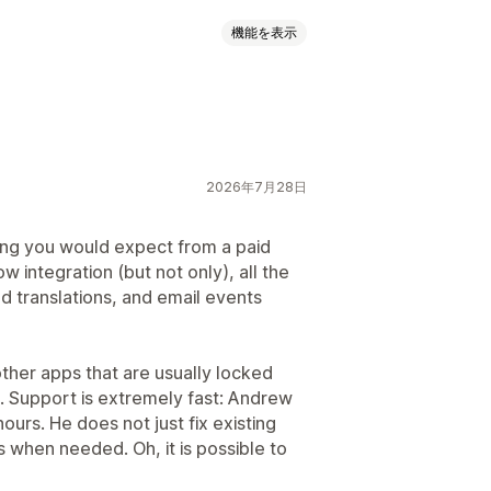
機能を表示
画のレビュー
星評価
評価
バッジ
ッドレイアウト
タブまたはサイドバー
レビューのハイライト
プ化
絞り込み
リッチスニペット
2026年7月28日
アップ
フォーム
アンケート
ng you would expect from a paid
とエクスポート
レビューの移行
low integration (but not only), all the
ション
カスタムリクエスト
ed translations, and email events
other apps that are usually locked
s. Support is extremely fast: Andrew
ours. He does not just fix existing
 when needed. Oh, it is possible to