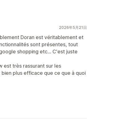
2026年5月21日
isiblement Doran est véritablement et
nctionnalités sont présentes, tout
google shopping etc... C'est juste
est très rassurant sur les
st bien plus efficace que ce que à quoi