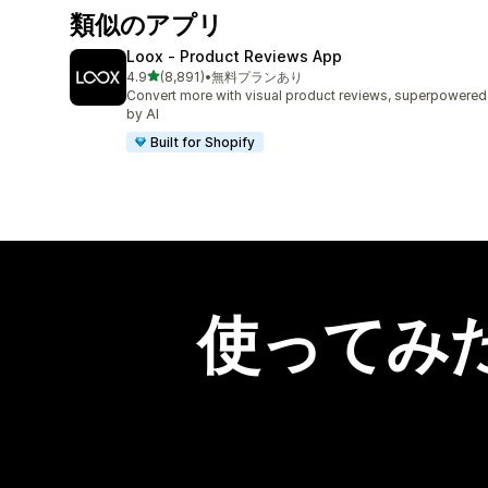
類似のアプリ
Loox ‑ Product Reviews App
5つ星中
4.9
(8,891)
•
無料プランあり
合計レビュー数：8891件
Convert more with visual product reviews, superpowered
by AI
Built for Shopify
使ってみ