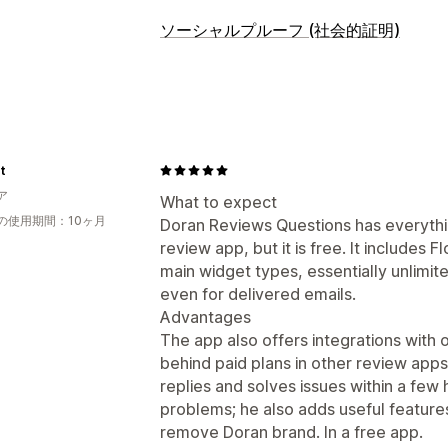
表示オプション
ソーシャルプルーフ (社会的証明)
テスティモニアル
写真のレビュー
動
コンテンツタイプ
カルーセル
メディアギャラリー
グリ
UGC
写真
動画
レビュー
レビュー一覧ページ
上位のレビュー
レビューサマリー
Q&A
商品のグルー
表示オプション
t
商品閲覧回数
レビュー件数
複数言語
レビューの収集方法
ア
What to expect
メールリクエスト
SNSのUGC
ポップ
分析
の使用期間：10ヶ月
Doran Reviews Questions has everythi
QRコード
プロモーション
インポート
エンゲージメント追跡
review app, but it is free. It includes F
レビューシンジケーション
オートメー
main widget types, essentially unlimit
even for delivered emails.
Advantages
The app also offers integrations with 
behind paid plans in other review app
replies and solves issues within a few h
problems; he also adds useful features
remove Doran brand. In a free app.