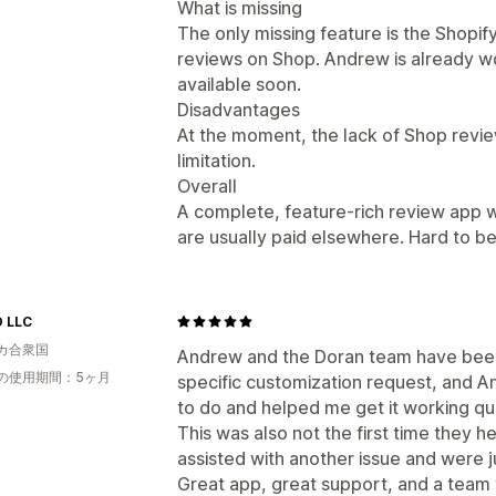
What is missing
The only missing feature is the Shopi
reviews on Shop. Andrew is already work
available soon.
Disadvantages
At the moment, the lack of Shop revi
limitation.
Overall
A complete, feature-rich review app wi
are usually paid elsewhere. Hard to bea
 LLC
カ合衆国
Andrew and the Doran team have been 
の使用期間：5ヶ月
specific customization request, and A
to do and helped me get it working qui
This was also not the first time they
assisted with another issue and were j
Great app, great support, and a team 