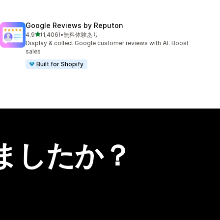
Google Reviews by Reputon
5つ星中
4.9
(1,406)
•
無料体験あり
合計レビュー数：1406件
Display & collect Google customer reviews with AI. Boost
sales
Built for Shopify
ましたか？