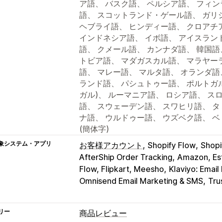
ア語、 バスク語、 ペルシア語、 フィ
語、 スコットランド・ゲール語、 ガリ
ヘブライ語、 ヒンディー語、 クロアチ
インドネシア語、 イボ語、 アイスラン
語、 クメール語、 カンナダ語、 韓国語
トビア語、 マダガスカル語、 マラヤー
語、 マレー語、 マルタ語、 オランダ語
ランド語、 パシュトゥー語、 ポルトガル
ガル)、 ルーマニア語、 ロシア語、 ス
語、 スウェーデン語、 スワヒリ語、 タ
ナ語、 ウルドゥー語、 ウズベク語、 ベ
(簡体字)
象システム・アプリ
お客様アカウント
Shopify Flow
Sho
AfterShip Order Tracking
Amazon, Est
Flow, Flipkart, Meesho
Klaviyo: Emai
Omnisend Email Marketing & SMS
Tru
リー
商品レビュー