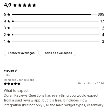
Perguntas e respostas
Agrupamento de produtos
4,9
Em vários idiomas
Filtragem
Rich snippets
Análises
5
665
Maneiras de obter avaliações
Acompanhamento de engajamento
4
17
Solicitações por e-mail
UGC para redes sociais
Pop-ups
3
2
Formulários
Pesquisas
Códigos QR
Promoções
2
4
Importação e exportação
Migração de avaliações
1
2
Sindicação de avaliações
Automações
Solicitações personalizadas
Escrever avaliação
Todas as avaliações
VizCart
Itália
10 meses usando o app
28 de julho de 2026
What to expect
Doran Reviews Questions has everything you would expect
from a paid review app, but it is free. It includes Flow
integration (but not only), all the main widget types, essentially