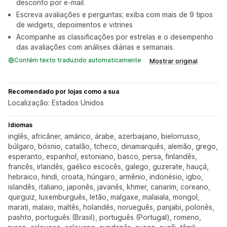
desconto por e-mail.
Escreva avaliações e perguntas; exiba com mais de 9 tipos
de widgets, depoimentos e vitrines
Acompanhe as classificações por estrelas e o desempenho
das avaliações com análises diárias e semanais.
Contém texto traduzido automaticamente
Mostrar original
Recomendado por lojas como a sua
Localização: Estados Unidos
Idiomas
inglês, africâner, amárico, árabe, azerbaijano, bielorrusso,
búlgaro, bósnio, catalão, tcheco, dinamarquês, alemão, grego,
esperanto, espanhol, estoniano, basco, persa, finlandês,
francês, irlandês, gaélico escocês, galego, guzerate, hauçá,
hebraico, hindi, croata, húngaro, armênio, indonésio, igbo,
islandês, italiano, japonês, javanês, khmer, canarim, coreano,
quirguiz, luxemburguês, letão, malgaxe, malaiala, mongol,
marati, malaio, maltês, holandês, norueguês, panjabi, polonês,
pashto, português (Brasil), português (Portugal), romeno,