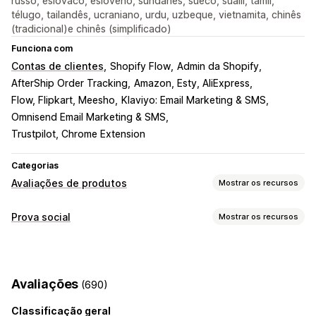
russo, eslovaco, esloveno, sundanês, sueco, suaíli, tâmil,
télugo, tailandês, ucraniano, urdu, uzbeque, vietnamita, chinês
(tradicional)e chinês (simplificado)
Funciona com
Contas de clientes
Shopify Flow
Admin da Shopify
AfterShip Order Tracking
Amazon, Esty, AliExpress
Flow, Flipkart, Meesho
Klaviyo: Email Marketing & SMS
Omnisend Email Marketing & SMS
Trustpilot, Chrome Extension
Categorias
Avaliações de produtos
Mostrar os recursos
Opções de exibição
Prova social
Mostrar os recursos
Depoimentos
Avaliações por fotos
Avaliações por vídeos
Tipos de conteúdo
Avaliações por estrelas
Votação
Selos
Carrosséis
UGC
Fotos
Vídeos
Avaliações
Galerias de mídia
Layout de grade
Abas ou barras laterais
Avaliações
(690)
Página de todas as avaliações
Principais avaliações
Opções de exibição
Highlights de avaliações
Resumos de avaliações
Classificação geral
Visualizações de produto
Contagem de avaliações