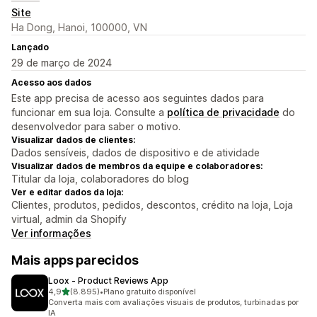
Site
Ha Dong, Hanoi, 100000, VN
Lançado
29 de março de 2024
Acesso aos dados
Este app precisa de acesso aos seguintes dados para
funcionar em sua loja. Consulte a
política de privacidade
do
desenvolvedor para saber o motivo.
Visualizar dados de clientes:
Dados sensíveis, dados de dispositivo e de atividade
Visualizar dados de membros da equipe e colaboradores:
Titular da loja, colaboradores do blog
Ver e editar dados da loja:
Clientes, produtos, pedidos, descontos, crédito na loja, Loja
virtual, admin da Shopify
Ver informações
Mais apps parecidos
Loox ‑ Product Reviews App
de 5 estrelas
4,9
(8.895)
•
Plano gratuito disponível
8895 avaliações ao todo
Converta mais com avaliações visuais de produtos, turbinadas por
IA