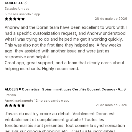
KOBLO LLC
Estados Unidos
5 meses usando o app
28 de maio de 2026
Andrew and the Doran team have been excellent to work with. I
had a specific customization request, and Andrew understood
what I was trying to do and helped me get it working quickly.
This was also not the first time they helped me. A few weeks
ago, they assisted with another issue and were just as
responsive and helpful.
Great app, great support, and a team that clearly cares about
helping merchants. Highly recommend.
ALOELIS® Cosmetics · Soins mimétiques Certifiés Ecocert Cosmos · Vegan
França
Aproximadamente 12 horas usando o app
21 de maio de 2026
J'avais du mal à y croire au début.. Visiblement Doran est
véritablement et complètement gratuite ! Toutes les
fonctionnalités sont présentes, tout comme la synchronisation
les avis sur google shopping etc... C'est juste incroyable !