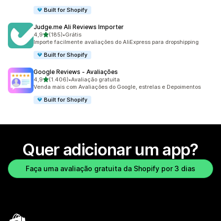
Built for Shopify
Judge.me Ali Reviews Importer
de 5 estrelas
4,9
(185)
•
Grátis
185 avaliações ao todo
Importe facilmente avaliações do AliExpress para dropshipping
Built for Shopify
Google Reviews ‑ Avaliações
de 5 estrelas
4,9
(1.406)
•
Avaliação gratuita
1406 avaliações ao todo
Venda mais com Avaliações do Google, estrelas e Depoimentos
Built for Shopify
Quer adicionar um app?
Faça uma avaliação gratuita da Shopify por 3 dias