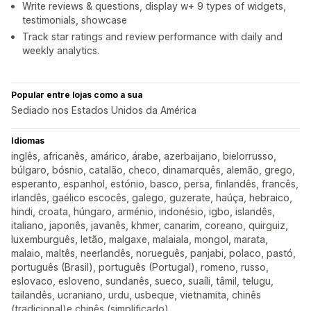
Write reviews & questions, display w+ 9 types of widgets,
testimonials, showcase
Track star ratings and review performance with daily and
weekly analytics.
Popular entre lojas como a sua
Sediado nos Estados Unidos da América
Idiomas
inglês, africanês, amárico, árabe, azerbaijano, bielorrusso,
búlgaro, bósnio, catalão, checo, dinamarquês, alemão, grego,
esperanto, espanhol, estónio, basco, persa, finlandês, francês,
irlandês, gaélico escocês, galego, guzerate, haúça, hebraico,
hindi, croata, húngaro, arménio, indonésio, igbo, islandês,
italiano, japonês, javanês, khmer, canarim, coreano, quirguiz,
luxemburguês, letão, malgaxe, malaiala, mongol, marata,
malaio, maltês, neerlandês, norueguês, panjabi, polaco, pastó,
português (Brasil), português (Portugal), romeno, russo,
eslovaco, esloveno, sundanês, sueco, suaíli, tâmil, telugu,
tailandês, ucraniano, urdu, usbeque, vietnamita, chinês
(tradicional)e chinês (simplificado)