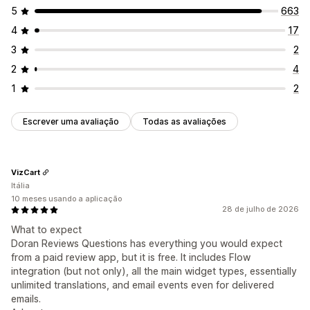
Análise de dados
5
663
Fragmentos ricos
Rastreio do envolvimento
4
17
Formas de recolher avaliações
3
2
Pedidos por e-mail
2
4
Conteúdo gerado pelo utilizador nas redes sociais
1
2
Pop-ups
Formulários
Inquéritos
Códigos QR
Promoções
Importar e exportar
Migração de avaliações
Escrever uma avaliação
Todas as avaliações
Distribuição de avaliações
Automatizações
Pedidos personalizados
VizCart
Itália
10 meses usando a aplicação
28 de julho de 2026
What to expect
Doran Reviews Questions has everything you would expect
from a paid review app, but it is free. It includes Flow
integration (but not only), all the main widget types, essentially
unlimited translations, and email events even for delivered
emails.