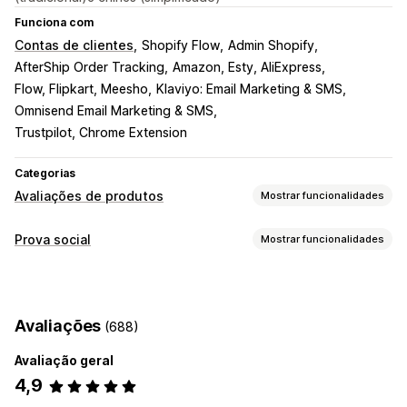
Funciona com
Contas de clientes
Shopify Flow
Admin Shopify
AfterShip Order Tracking
Amazon, Esty, AliExpress
Flow, Flipkart, Meesho
Klaviyo: Email Marketing & SMS
Omnisend Email Marketing & SMS
Trustpilot, Chrome Extension
Categorias
Avaliações de produtos
Mostrar funcionalidades
Opções de apresentação
Prova social
Mostrar funcionalidades
Testemunhos
Avaliações com fotos
Tipos de conteúdo
Avaliações com vídeos
Classificações
Votação
Selos
UGC
Fotos
Vídeos
Avaliações
Carrosséis
Galerias de conteúdos multimédia
Avaliações
(688)
Esquema de grelha
Separadores ou barras laterais
Opções de apresentação
Página de todas as avaliações
Principais avaliações
Avaliação geral
Visualizações de produtos
Contagem de avaliações
Destaques de avaliações
Sínteses de avaliações
4,9
Multilingue
Perguntas e respostas
Agrupamento de produtos
Filtros