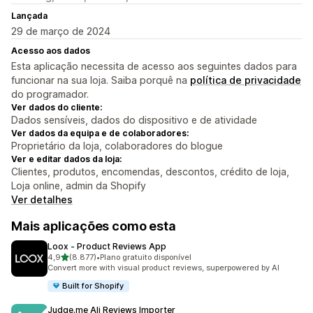
Lançada
29 de março de 2024
Acesso aos dados
Esta aplicação necessita de acesso aos seguintes dados para
funcionar na sua loja. Saiba porquê na
política de privacidade
do programador.
Ver dados do cliente:
Dados sensíveis, dados do dispositivo e de atividade
Ver dados da equipa e de colaboradores:
Proprietário da loja, colaboradores do blogue
Ver e editar dados da loja:
Clientes, produtos, encomendas, descontos, crédito de loja,
Loja online, admin da Shopify
Ver detalhes
Mais aplicações como esta
Loox ‑ Product Reviews App
de 5 estrelas
4,9
(8.877)
•
Plano gratuito disponível
8877 total de avaliações
Convert more with visual product reviews, superpowered by AI
Built for Shopify
Judge.me Ali Reviews Importer