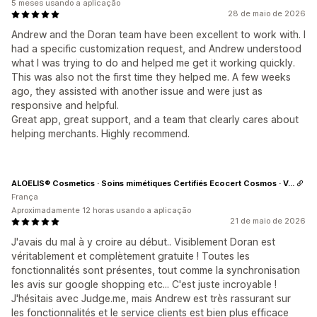
5 meses usando a aplicação
28 de maio de 2026
Andrew and the Doran team have been excellent to work with. I
had a specific customization request, and Andrew understood
what I was trying to do and helped me get it working quickly.
This was also not the first time they helped me. A few weeks
ago, they assisted with another issue and were just as
responsive and helpful.
Great app, great support, and a team that clearly cares about
helping merchants. Highly recommend.
ALOELIS® Cosmetics · Soins mimétiques Certifiés Ecocert Cosmos · Vegan
França
Aproximadamente 12 horas usando a aplicação
21 de maio de 2026
J'avais du mal à y croire au début.. Visiblement Doran est
véritablement et complètement gratuite ! Toutes les
fonctionnalités sont présentes, tout comme la synchronisation
les avis sur google shopping etc... C'est juste incroyable !
J'hésitais avec Judge.me, mais Andrew est très rassurant sur
les fonctionnalités et le service clients est bien plus efficace