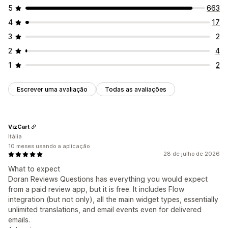
Análise de dados
5
663
Fragmentos ricos
Rastreio do envolvimento
4
17
Formas de recolher avaliações
3
2
Pedidos por e-mail
2
4
Conteúdo gerado pelo utilizador nas redes sociais
1
2
Pop-ups
Formulários
Inquéritos
Códigos QR
Promoções
Importar e exportar
Migração de avaliações
Escrever uma avaliação
Todas as avaliações
Distribuição de avaliações
Automatizações
Pedidos personalizados
VizCart
Itália
10 meses usando a aplicação
28 de julho de 2026
What to expect
Doran Reviews Questions has everything you would expect
from a paid review app, but it is free. It includes Flow
integration (but not only), all the main widget types, essentially
unlimited translations, and email events even for delivered
emails.