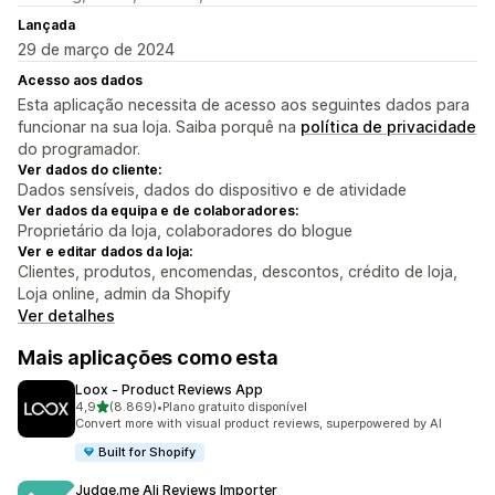
Lançada
29 de março de 2024
Acesso aos dados
Esta aplicação necessita de acesso aos seguintes dados para
funcionar na sua loja. Saiba porquê na
política de privacidade
do programador.
Ver dados do cliente:
Dados sensíveis, dados do dispositivo e de atividade
Ver dados da equipa e de colaboradores:
Proprietário da loja, colaboradores do blogue
Ver e editar dados da loja:
Clientes, produtos, encomendas, descontos, crédito de loja,
Loja online, admin da Shopify
Ver detalhes
Mais aplicações como esta
Loox ‑ Product Reviews App
de 5 estrelas
4,9
(8.869)
•
Plano gratuito disponível
8869 total de avaliações
Convert more with visual product reviews, superpowered by AI
Built for Shopify
Judge.me Ali Reviews Importer