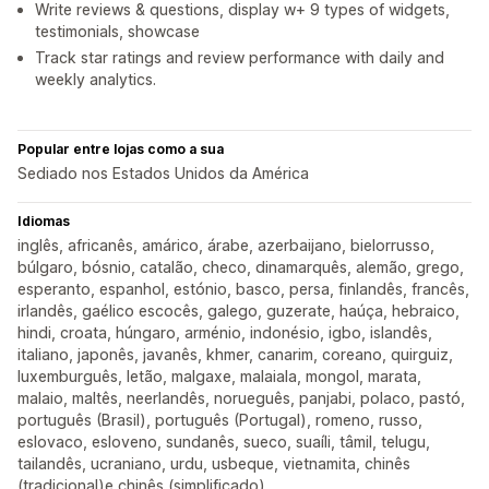
Write reviews & questions, display w+ 9 types of widgets,
testimonials, showcase
Track star ratings and review performance with daily and
weekly analytics.
Popular entre lojas como a sua
Sediado nos Estados Unidos da América
Idiomas
inglês, africanês, amárico, árabe, azerbaijano, bielorrusso,
búlgaro, bósnio, catalão, checo, dinamarquês, alemão, grego,
esperanto, espanhol, estónio, basco, persa, finlandês, francês,
irlandês, gaélico escocês, galego, guzerate, haúça, hebraico,
hindi, croata, húngaro, arménio, indonésio, igbo, islandês,
italiano, japonês, javanês, khmer, canarim, coreano, quirguiz,
luxemburguês, letão, malgaxe, malaiala, mongol, marata,
malaio, maltês, neerlandês, norueguês, panjabi, polaco, pastó,
português (Brasil), português (Portugal), romeno, russo,
eslovaco, esloveno, sundanês, sueco, suaíli, tâmil, telugu,
tailandês, ucraniano, urdu, usbeque, vietnamita, chinês
(tradicional)e chinês (simplificado)