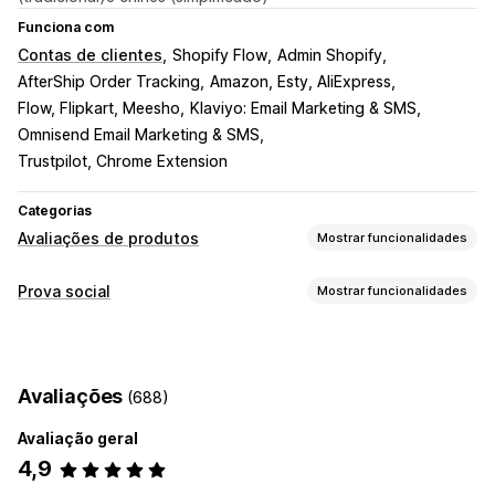
Funciona com
Contas de clientes
Shopify Flow
Admin Shopify
AfterShip Order Tracking
Amazon, Esty, AliExpress
Flow, Flipkart, Meesho
Klaviyo: Email Marketing & SMS
Omnisend Email Marketing & SMS
Trustpilot, Chrome Extension
Categorias
Avaliações de produtos
Mostrar funcionalidades
Opções de apresentação
Prova social
Mostrar funcionalidades
Testemunhos
Avaliações com fotos
Tipos de conteúdo
Avaliações com vídeos
Classificações
Votação
Selos
UGC
Fotos
Vídeos
Avaliações
Carrosséis
Galerias de conteúdos multimédia
Avaliações
(688)
Esquema de grelha
Separadores ou barras laterais
Opções de apresentação
Página de todas as avaliações
Principais avaliações
Avaliação geral
Visualizações de produtos
Contagem de avaliações
Destaques de avaliações
Sínteses de avaliações
4,9
Multilingue
Perguntas e respostas
Agrupamento de produtos
Filtros