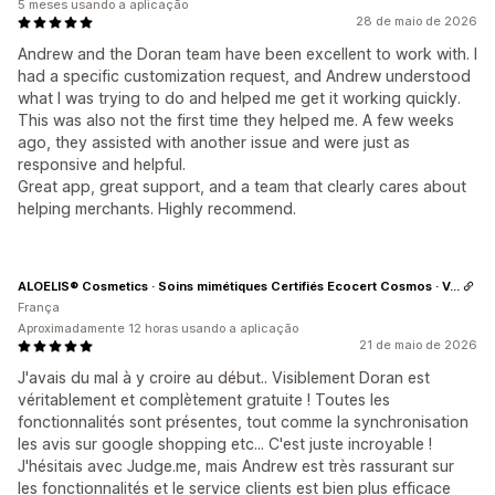
5 meses usando a aplicação
28 de maio de 2026
Andrew and the Doran team have been excellent to work with. I
had a specific customization request, and Andrew understood
what I was trying to do and helped me get it working quickly.
This was also not the first time they helped me. A few weeks
ago, they assisted with another issue and were just as
responsive and helpful.
Great app, great support, and a team that clearly cares about
helping merchants. Highly recommend.
ALOELIS® Cosmetics · Soins mimétiques Certifiés Ecocert Cosmos · Vegan
França
Aproximadamente 12 horas usando a aplicação
21 de maio de 2026
J'avais du mal à y croire au début.. Visiblement Doran est
véritablement et complètement gratuite ! Toutes les
fonctionnalités sont présentes, tout comme la synchronisation
les avis sur google shopping etc... C'est juste incroyable !
J'hésitais avec Judge.me, mais Andrew est très rassurant sur
les fonctionnalités et le service clients est bien plus efficace