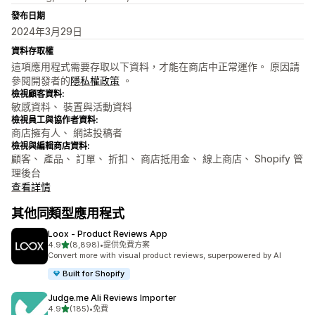
發布日期
2024年3月29日
資料存取權
這項應用程式需要存取以下資料，才能在商店中正常運作。 原因請
參閱開發者的
隱私權政策
。
檢視顧客資料:
敏感資料、 裝置與活動資料
檢視員工與協作者資料:
商店擁有人、 網誌投稿者
檢視與編輯商店資料:
顧客、 產品、 訂單、 折扣、 商店抵用金、 線上商店、 Shopify 管
理後台
查看詳情
其他同類型應用程式
Loox ‑ Product Reviews App
滿分 5 顆星
4.9
(8,898)
•
提供免費方案
共有 8898 則評價
Convert more with visual product reviews, superpowered by AI
Built for Shopify
Judge.me Ali Reviews Importer
滿分 5 顆星
4.9
(185)
•
免費
共有 185 則評價