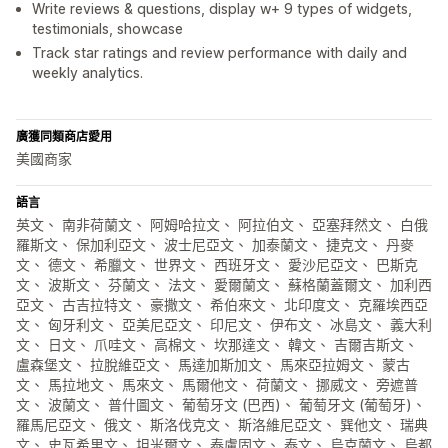
Write reviews & questions, display w+ 9 types of widgets,
testimonials, showcase
Track star ratings and review performance with daily and
weekly analytics.
廣獲同類商店愛用
美國商家
語言
英文、 南非荷蘭文、 阿姆哈拉文、 阿拉伯文、 亞塞拜然文、 白俄
羅斯文、 保加利亞文、 波士尼亞文、 加泰蘭文、 捷克文、 丹麥
文、 德文、 希臘文、 世界文、 西班牙文、 愛沙尼亞文、 巴斯克
文、 波斯文、 芬蘭文、 法文、 愛爾蘭文、 蘇格蘭蓋爾文、 加利西
亞文、 古吉拉特文、 豪撒文、 希伯來文、 北印度文、 克羅埃西亞
文、 匈牙利文、 亞美尼亞文、 印尼文、 伊布文、 冰島文、 義大利
文、 日文、 爪哇文、 高棉文、 坎那達文、 韓文、 吉爾吉斯文、
盧森堡文、 拉脫維亞文、 馬達加斯加文、 馬來亞拉姆文、 蒙古
文、 馬拉地文、 馬來文、 馬爾他文、 荷蘭文、 挪威文、 旁遮普
文、 波蘭文、 普什圖文、 葡萄牙文 (巴西)、 葡萄牙文 (葡萄牙)、
羅馬尼亞文、 俄文、 斯洛伐克文、 斯洛維尼亞文、 巽他文、 瑞典
文、 史瓦希里文、 坦米爾文、 泰盧固文、 泰文、 烏克蘭文、 烏都