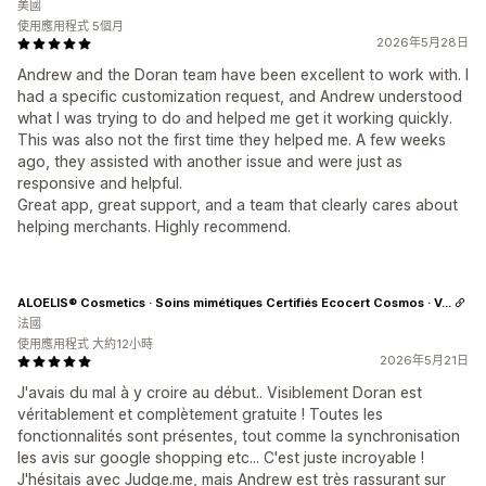
美國
使用應用程式 5個月
2026年5月28日
Andrew and the Doran team have been excellent to work with. I
had a specific customization request, and Andrew understood
what I was trying to do and helped me get it working quickly.
This was also not the first time they helped me. A few weeks
ago, they assisted with another issue and were just as
responsive and helpful.
Great app, great support, and a team that clearly cares about
helping merchants. Highly recommend.
ALOELIS® Cosmetics · Soins mimétiques Certifiés Ecocert Cosmos · Vegan
法國
使用應用程式 大約12小時
2026年5月21日
J'avais du mal à y croire au début.. Visiblement Doran est
véritablement et complètement gratuite ! Toutes les
fonctionnalités sont présentes, tout comme la synchronisation
les avis sur google shopping etc... C'est juste incroyable !
J'hésitais avec Judge.me, mais Andrew est très rassurant sur