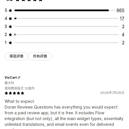
電子郵件邀請
社群媒體使用者產生內容
彈出式視窗
表單
分析
問卷調查
QR 碼
促銷
匯入和匯出
評論移轉
評論整合
自動化
互動追蹤
5
665
自訂評論邀請
4
17
3
2
2
4
1
2
撰寫評價
所有評價
VizCart
義大利
使用應用程式 10個月
2026年7月28日
What to expect
Doran Reviews Questions has everything you would expect
from a paid review app, but it is free. It includes Flow
integration (but not only), all the main widget types, essentially
unlimited translations, and email events even for delivered