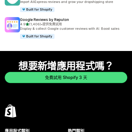
Import AliExpress reviews and grow your dropshipping store
Built for Shopify
Google Reviews by Reputon
滿分 5 顆星
4.9
(1,406)
•
提供免費試用
共有 1406 則評價
Display & collect Google customer reviews with AI. Boost sales
Built for Shopify
想要新增應用程式嗎？
免費試用 Shopify 3 天
應用程式類別
熱門類別