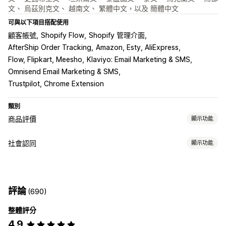
文、 烏茲別克文、 越南文、 繁體中文，以及 簡體中文
可與以下項目搭配使用
顧客帳號
Shopify Flow
Shopify 管理介面
AfterShip Order Tracking
Amazon, Esty, AliExpress
Flow, Flipkart, Meesho
Klaviyo: Email Marketing & SMS
Omnisend Email Marketing & SMS
Trustpilot, Chrome Extension
類別
商品評價
顯示功能
顯示選項
社會認同
顯示功能
用戶推薦
附照片的評論
附影片的評論
星級評等
投票
徽章
內容類型
輪播
多媒體檔案庫
網格版面配置
分頁或側邊欄
所有評論頁面
UGC
相片
影片
評價
熱門評論
精選評論
評論摘要
問答集
商品分組
篩選
評論
(690)
豐富程式碼片段
顯示選項
整體評分
商品閱覽數
評價數
多國語言
評論收集方式
4.9