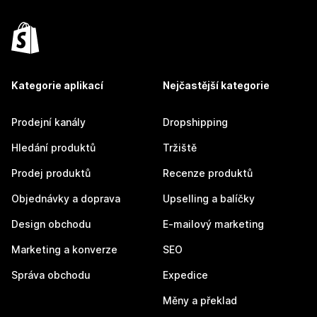
Kategorie aplikací
Nejčastější kategorie
Prodejní kanály
Dropshipping
Hledání produktů
Tržiště
Prodej produktů
Recenze produktů
Objednávky a doprava
Upselling a balíčky
Design obchodu
E-mailový marketing
Marketing a konverze
SEO
Správa obchodu
Expedice
Měny a překlad