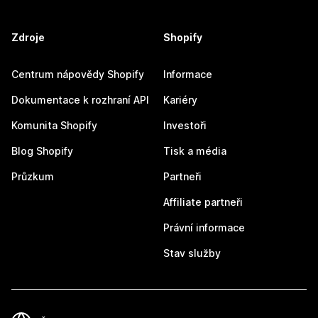
Zdroje
Shopify
Centrum nápovědy Shopify
Informace
Dokumentace k rozhraní API
Kariéry
Komunita Shopify
Investoři
Blog Shopify
Tisk a média
Průzkum
Partneři
Affiliate partneři
Právní informace
Stav služby