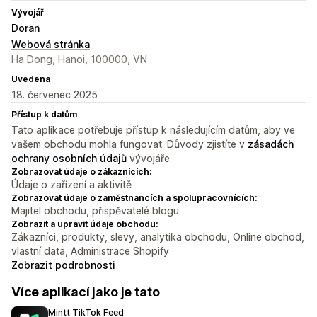
Vývojář
Doran
Webová stránka
Ha Dong, Hanoi, 100000, VN
Uvedena
18. červenec 2025
Přístup k datům
Tato aplikace potřebuje přístup k následujícím datům, aby ve
vašem obchodu mohla fungovat. Důvody zjistíte v
zásadách
ochrany osobních údajů
vývojáře.
Zobrazovat údaje o zákaznících:
Údaje o zařízení a aktivitě
Zobrazovat údaje o zaměstnancích a spolupracovnících:
Majitel obchodu, přispěvatelé blogu
Zobrazit a upravit údaje obchodu:
Zákazníci, produkty, slevy, analytika obchodu, Online obchod,
vlastní data, Administrace Shopify
Zobrazit podrobnosti
Více aplikací jako je tato
Mintt TikTok Feed