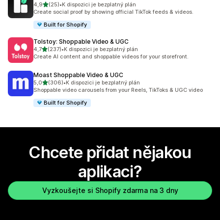
z 5 hvězd
4,9
(25)
•
K dispozici je bezplatný plán
Celkový počet recenzí: 25
Create social proof by showing official TikTok feeds & videos.
Built for Shopify
Tolstoy: Shoppable Video & UGC
z 5 hvězd
4,7
(237)
•
K dispozici je bezplatný plán
Celkový počet recenzí: 237
Create AI content and shoppable videos for your storefront.
Moast Shoppable Video & UGC
z 5 hvězd
5,0
(306)
•
K dispozici je bezplatný plán
Celkový počet recenzí: 306
Shoppable video carousels from your Reels, TikToks & UGC video
Built for Shopify
Chcete přidat nějakou
aplikaci?
Vyzkoušejte si Shopify zdarma na 3 dny