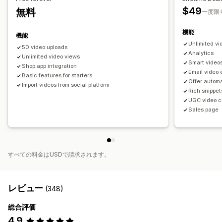
$49
無料
分析
一度限
エンゲージメント追跡
コンバージョントラッキング
機能
機能
Unlimited vi
50 video uploads
Analytics
Unlimited video views
Smart video
Shop.app integration
Email video
Basic features for starters
Offer autom
Import videos from social platform
Rich snippet
UGC video c
Sales page
すべての料金はUSDで請求されます。
レビュー
(348)
総合評価
4.9