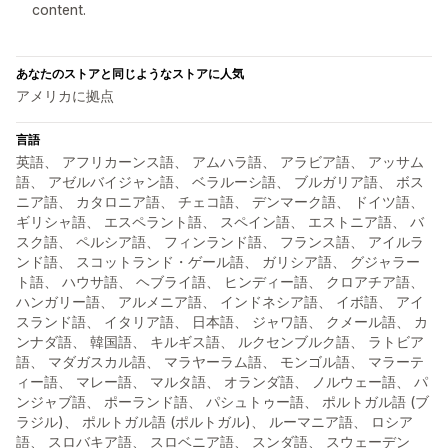
content.
あなたのストアと同じようなストアに人気
アメリカに拠点
言語
英語、 アフリカーンス語、 アムハラ語、 アラビア語、 アッサム
語、 アゼルバイジャン語、 ベラルーシ語、 ブルガリア語、 ボス
ニア語、 カタロニア語、 チェコ語、 デンマーク語、 ドイツ語、
ギリシャ語、 エスペラント語、 スペイン語、 エストニア語、 バ
スク語、 ペルシア語、 フィンランド語、 フランス語、 アイルラ
ンド語、 スコットランド・ゲール語、 ガリシア語、 グジャラー
ト語、 ハウサ語、 ヘブライ語、 ヒンディー語、 クロアチア語、
ハンガリー語、 アルメニア語、 インドネシア語、 イボ語、 アイ
スランド語、 イタリア語、 日本語、 ジャワ語、 クメール語、 カ
ンナダ語、 韓国語、 キルギス語、 ルクセンブルク語、 ラトビア
語、 マダガスカル語、 マラヤーラム語、 モンゴル語、 マラーテ
ィー語、 マレー語、 マルタ語、 オランダ語、 ノルウェー語、 パ
ンジャブ語、 ポーランド語、 パシュトゥー語、 ポルトガル語 (ブ
ラジル)、 ポルトガル語 (ポルトガル)、 ルーマニア語、 ロシア
語、 スロバキア語、 スロベニア語、 スンダ語、 スウェーデン