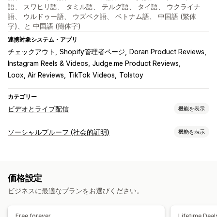
語、 スワヒリ語、 タミル語、 テルグ語、 タイ語、 ウクライナ
語、 ウルドゥー語、 ウズベク語、 ベトナム語、 中国語 (繁体
字)、と 中国語 (簡体字)
連携対象システム・アプリ
チェックアウト
Shopify管理者ページ
Doran Product Reviews
Instagram Reels & Videos
Judge.me Product Reviews
Loox, Air Reviews
TikTok Videos
Tolstoy
カテゴリー
ビデオとライブ配信
機能を表示
動画管理
ソーシャルプルーフ (社会的証明)
機能を表示
購入可能な動画
自動再生
カートに追加
インタラクティブ動画
コンテンツタイプ
チェックアウト
UGC
ソーシャルメディアでの共有
分析
UGC
動画
リール
レビュー
カスタマイズ
価格設定
表示オプション
動画のインポート
動画プレイヤー
カスタムURL
ビジネスに最適なプランをお選びください。
商品閲覧回数
レビュー件数
複数言語
動画ウィジェット
埋め込み式動画
ポップアップ
カルーセル
商品を購入可能なフィード
カスタムレイアウト
モバイル対応
Free forever
Lifetime Deal