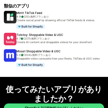
類似のアプリ
Mintt TikTok Feed
5つ星中
4.9
(25)
•
無料プランあり
合計レビュー数：25件
Create social proof by showing official TikTok feeds & videos.
Built for Shopify
Tolstoy: Shoppable Video & UGC
5つ星中
4.7
(237)
•
無料プランあり
合計レビュー数：237件
Create AI content and shoppable videos for your storefront.
Moast Shoppable Video & UGC
5つ星中
5.0
(304)
•
無料プランあり
合計レビュー数：304件
Shoppable video carousels from your Reels, TikToks & UGC video
Built for Shopify
使ってみたいアプリがあり
ましたか？
Shopifyを3日間無料でお試しください