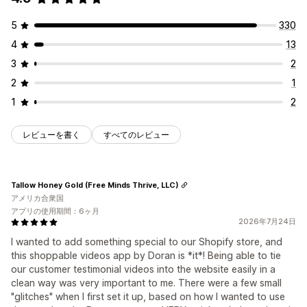
5
330
4
13
3
2
2
1
1
2
レビューを書く
すべてのレビュー
Tallow Honey Gold (Free Minds Thrive, LLC)
アメリカ合衆国
アプリの使用期間：6ヶ月
2026年7月24日
I wanted to add something special to our Shopify store, and
this shoppable videos app by Doran is *it*! Being able to tie
our customer testimonial videos into the website easily in a
clean way was very important to me. There were a few small
"glitches" when I first set it up, based on how I wanted to use