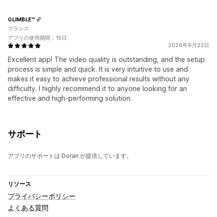
GLIMBLE™
フランス
アプリの使用期間：15日
2026年6月22日
Excellent app! The video quality is outstanding, and the setup
process is simple and quick. It is very intuitive to use and
makes it easy to achieve professional results without any
difficulty. I highly recommend it to anyone looking for an
effective and high-performing solution.
サポート
アプリのサポートは Doran が提供しています。
リソース
プライバシーポリシー
よくある質問