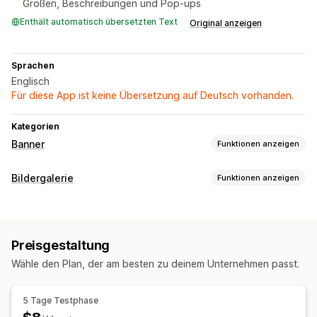
Größen, Beschreibungen und Pop-ups
Enthält automatisch übersetzten Text
Original anzeigen
Sprachen
Englisch
Für diese App ist keine Übersetzung auf Deutsch vorhanden.
Kategorien
Banner
Funktionen anzeigen
Bannertyp
Bildergalerie
Funktionen anzeigen
Produktseite
Werbung
Personalisierte Empfehlungen
Galeriearten
Anpassung
Collage
Look anzeigen
Lookbook
Raster
Bannerposition
Animationen
Links und Schaltflächen
Preisgestaltung
Anpassung
Hintergründe
Farbe und Schriftart
Benutzerdefinierte CSS
Wähle den Plan, der am besten zu deinem Unternehmen passt.
Benutzerdefinierte Stile
Benutzerdefiniertes CSS
Responsivität für Mobilgeräte
Symbolposition
SEO
Schwebeeffekte
5 Tage Testphase
Responsivität für Mobilgeräte
Shoppable Tags