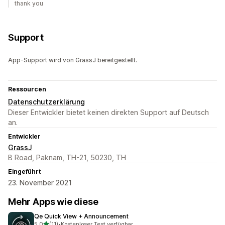
thank you
Support
App-Support wird von GrassJ bereitgestellt.
Ressourcen
Datenschutzerklärung
Dieser Entwickler bietet keinen direkten Support auf Deutsch
an.
Entwickler
GrassJ
B Road, Paknam, TH-21, 50230, TH
Eingeführt
23. November 2021
Mehr Apps wie diese
Qe Quick View + Announcement
von 5 Sternen
5,0
(11)
•
Kostenloser Test verfügbar