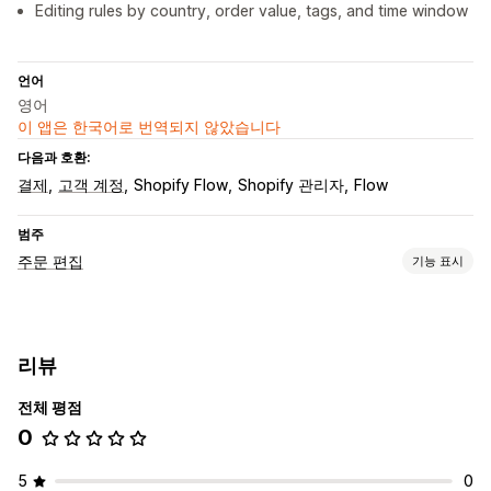
Editing rules by country, order value, tags, and time window
언어
영어
이 앱은 한국어로 번역되지 않았습니다
다음과 호환:
결제
고객 계정
Shopify Flow
Shopify 관리자
Flow
범주
주문 편집
기능 표시
주문 업데이트
취소
환불
주소
라인 품목
사용자 지정 특성
사용자 지정 규칙
리뷰
고객 포털
전체 평점
0
5
0