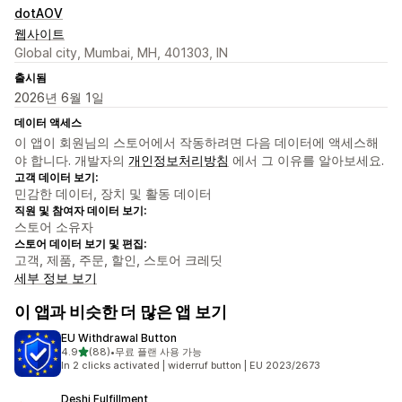
dotAOV
웹사이트
Global city, Mumbai, MH, 401303, IN
출시됨
2026년 6월 1일
데이터 액세스
이 앱이 회원님의 스토어에서 작동하려면 다음 데이터에 액세스해
야 합니다. 개발자의
개인정보처리방침
에서 그 이유를 알아보세요.
고객 데이터 보기:
민감한 데이터, 장치 및 활동 데이터
직원 및 참여자 데이터 보기:
스토어 소유자
스토어 데이터 보기 및 편집:
고객, 제품, 주문, 할인, 스토어 크레딧
세부 정보 보기
이 앱과 비슷한 더 많은 앱 보기
EU Withdrawal Button
별 5개 중
4.9
(88)
•
무료 플랜 사용 가능
총 리뷰 88개
In 2 clicks activated | widerruf button | EU 2023/2673
Deshi Fulfillment