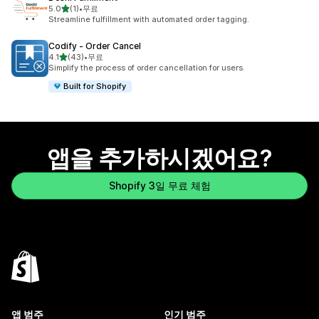
별 5개 중
5.0
(1)
•
무료
총 리뷰 1개
Streamline fulfillment with automated order tagging.
Codify ‑ Order Cancel
별 5개 중
4.1
(43)
•
무료
총 리뷰 43개
Simplify the process of order cancellation for users.
Built for Shopify
앱을 추가하시겠어요?
Shopify 3일 무료 체험
앱 범주
인기 범주