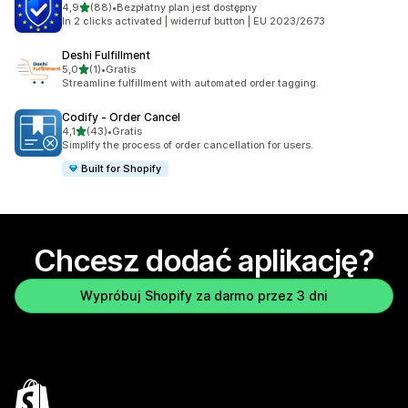
na 5 gwiazdek
4,9
(88)
•
Bezpłatny plan jest dostępny
Łączna liczba recenzji: 88
In 2 clicks activated | widerruf button | EU 2023/2673
Deshi Fulfillment
na 5 gwiazdek
5,0
(1)
•
Gratis
Łączna liczba recenzji: 1
Streamline fulfillment with automated order tagging.
Codify ‑ Order Cancel
na 5 gwiazdek
4,1
(43)
•
Gratis
Łączna liczba recenzji: 43
Simplify the process of order cancellation for users.
Built for Shopify
Chcesz dodać aplikację?
Wypróbuj Shopify za darmo przez 3 dni