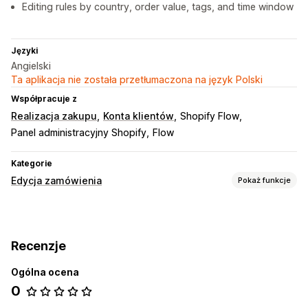
Editing rules by country, order value, tags, and time window
Języki
Angielski
Ta aplikacja nie została przetłumaczona na język Polski
Współpracuje z
Realizacja zakupu
Konta klientów
Shopify Flow
Panel administracyjny Shopify
Flow
Kategorie
Edycja zamówienia
Pokaż funkcje
Aktualizacje zamówienia
Anulowania
Zwroty kosztów
Adres
Pozycje pojedyncze
Recenzje
Atrybuty niestandardowe
Reguły niestandardowe
Portal klienta
Ogólna ocena
0