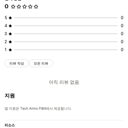
사용자 지정 CSS
Custom JavaScript
임베디드 양식
0
설문 조사 유형
이메일 템플릿
여러 언어
동적 논리
조건 논리
GDPR 확인란
고객 만족
시장 조사
순추천고객지수(NPS)
제품 피드백
구매 후
5
0
데이터 관리
원인 조사
4
0
이메일 응답
자동 동기화
데이터 내보내기
대시보드
양식 제한
제출 관리
상태 추적
기록
분석
CAPTCHA
3
0
SMS
이메일
데이터 내보내기
분석
고객 세그먼트
CAPTCHA
2
0
1
0
리뷰 작성
모든 리뷰
아직 리뷰 없음
지원
앱 지원은 Tech Arms P&N에서 제공합니다.
리소스