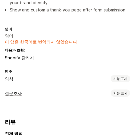
your brand identity
Show and custom a thank-you page after form submission
언어
영어
이 앱은 한국어로 번역되지 않았습니다
다음과 호환:
Shopify 관리자
범주
양식
기능 표시
양식 유형
설문조사
기능 표시
지원서
예약
연락처
맞춤형
피드백
파일 업로드
여러 단계
양식 맞춤 설정
뉴스레터
주문
팝업
가격 견적
등록
설문조사
도매
조건 논리
사용자 지정 스타일
끌어서 놓기 편집기
맞춤 설정
리뷰
임베디드 양식
파일 업로드
템플릿
여러 페이지
팝업
끌어서 놓기 편집기
글꼴 및 색상
사용자 지정 필드
실시간 편집
일정
여러 언어
전체 평점