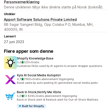
Personvernerklæring
Denne utvikleren tilbyr ikke direkte støtte på Norsk (bokmål).
Utvikler
Apport Software Solutions Private Limited
8B Sagar Sangeet Bldg, Opp Colaba P.O, Mumbai, MH,
400005, IN
Lansert
27. juni 2023
Flere apper som denne
Shopify Knowledge Base
av 5 stjerner
3,2
(20)
•
Gratis
Totalt 20 omtaler
Customize FAQs used by AI agents to answer shopper questions
Xyla AI Social Media Autopilot
av 5 stjerner
4,7
(190)
•
Gratis abonnement tilgjengelig
Totalt 190 omtaler
Boost sales by auto-posting AI-generated social media posts
Back In Stock,Notify Me: Kbite
av 5 stjerner
5,0
(3 829)
•
Gratis abonnement tilgjengelig
Totalt 3829 omtaler
Back in Stock alert & Restock alert for Out-of-Stock Waitlists
Built for Shopify