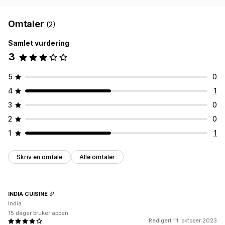
Omtaler
(2)
Samlet vurdering
3
5
0
4
1
3
0
2
0
1
1
Skriv en omtale
Alle omtaler
INDIA CUISINE
India
15 dager bruker appen
Redigert 11. oktober 2023