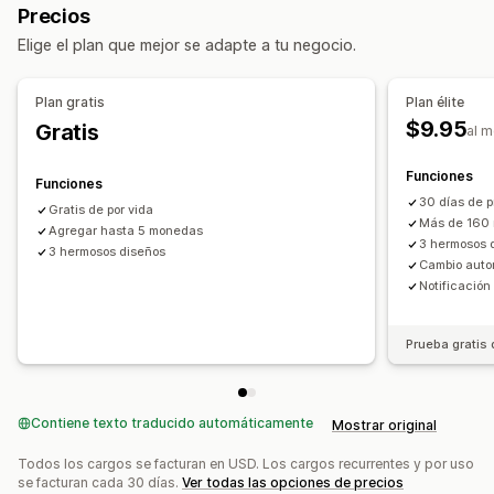
Precios
Múltiples monedas
Seleccionador de país
Elige el plan que mejor se adapte a tu negocio.
Diseño de cambio
Redondeo de precios
Visualización de precios
Plan gratis
Plan élite
$9.95
Gratis
al 
Funciones
Funciones
30 días de p
Gratis de por vida
Más de 160
Agregar hasta 5 monedas
3 hermosos 
3 hermosos diseños
Cambio autom
Notificació
Prueba gratis 
Contiene texto traducido automáticamente
Mostrar original
Todos los cargos se facturan en USD. Los cargos recurrentes y por uso
se facturan cada 30 días.
Ver todas las opciones de precios