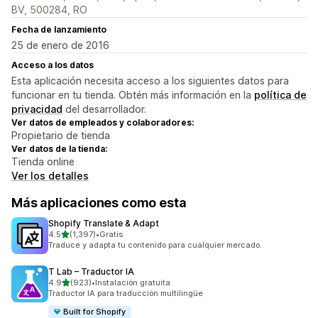
BV, 500284, RO
Fecha de lanzamiento
25 de enero de 2016
Acceso a los datos
Esta aplicación necesita acceso a los siguientes datos para
funcionar en tu tienda. Obtén más información en la
política de
privacidad
del desarrollador.
Ver datos de empleados y colaboradores:
Propietario de tienda
Ver datos de la tienda:
Tienda online
Ver los detalles
Más aplicaciones como esta
Shopify Translate & Adapt
de 5 estrellas
4.5
(1,397)
•
Gratis
1397 reseñas en total
Traduce y adapta tu contenido para cualquier mercado.
T Lab – Traductor IA
de 5 estrellas
4.9
(923)
•
Instalación gratuita
923 reseñas en total
Traductor IA para traducción multilingüe
Built for Shopify