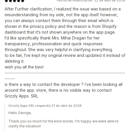
Fecha de modificación: 22 de abril de 2026
After Further clarification, I realized the issue was based on a
misunderstanding from my side, not the app itself. however,
you can always contact them through their email which is
shown in the privacy policy and the reason is from Shopify
dashboard that it's not shown anywhere on the app page.
I'd like specifically thank Mrs. Mihai Dragan for her
transparency, professionalism and quick responses
throughout. She was very helpful in clarifying everything.
to be fair, I've kept my original review and updated it instead of
deleting it.
wish you all the best
---------------------------------------------------------------------
------
is there a way to contact the developer ? i've been looking all
around the app. store, there is no visible way to contact
Grizzly Apps. SRL.
Grizzly Apps SRL respondió 21 de abril de 2026
Hello George,
Thank you so much for the kind words. I'm happy we were able to
clarify the situation!