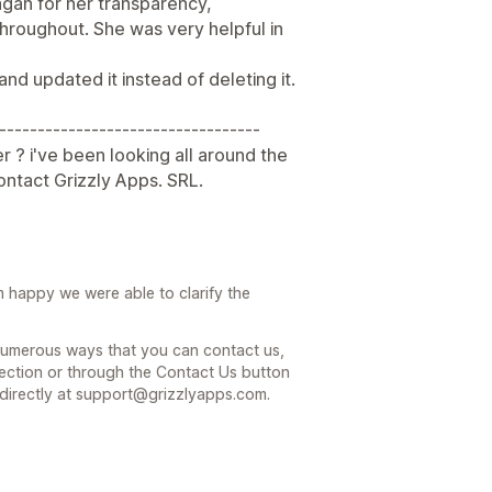
ragan for her transparency,
hroughout. She was very helpful in
 and updated it instead of deleting it.
----------------------------------
r ? i've been looking all around the
contact Grizzly Apps. SRL.
 happy we were able to clarify the
 numerous ways that you can contact us,
ection or through the Contact Us button
 directly at support@grizzlyapps.com.