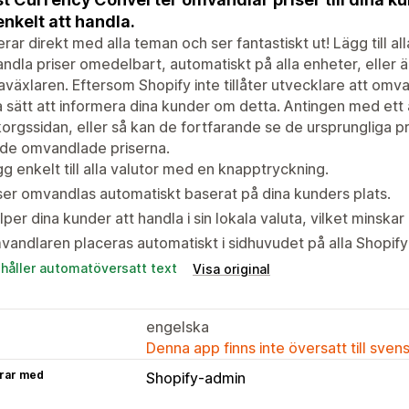
enkelt att handla.
rar direkt med alla teman och ser fantastiskt ut! Lägg till a
dla priser omedelbart, automatiskt på alla enheter, eller 
aväxlaren. Eftersom Shopify inte tillåter utvecklare att omvan
 sätt att informera dina kunder om detta. Antingen med e
orgssidan, eller så kan de fortfarande se de ursprungliga 
 de omvandlade priserna.
g enkelt till alla valutor med en knapptryckning.
ser omvandlas automatiskt baserat på dina kunders plats.
lper dina kunder att handla i sin lokala valuta, vilket minska
andlaren placeras automatiskt i sidhuvudet på alla Shopif
ehåller automatöversatt text
Visa original
engelska
Denna app finns inte översatt till sven
rar med
Shopify-admin