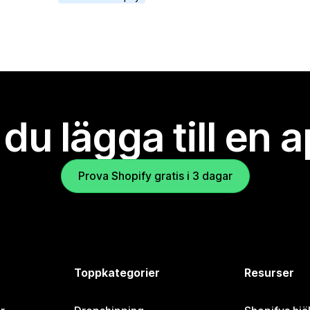
l du lägga till en 
Prova Shopify gratis i 3 dagar
Toppkategorier
Resurser