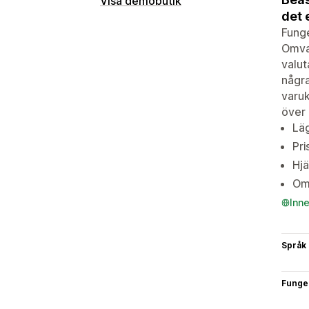
Visa demobutik
det 
Funge
Omvan
valut
några
varuk
över
Läg
Pri
Hjä
Omv
Inn
Språk
Funge