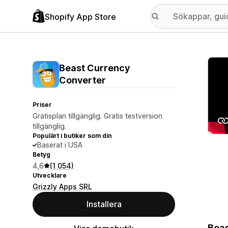
Shopify App Store
Galle
Beast Currency
Converter
Priser
Gratisplan tillgänglig. Gratis testversion
tillgänglig.
Populärt i butiker som din
Baserat i USA
Betyg
4,6
(1 054)
Utvecklare
Grizzly Apps SRL
Installera
Beas