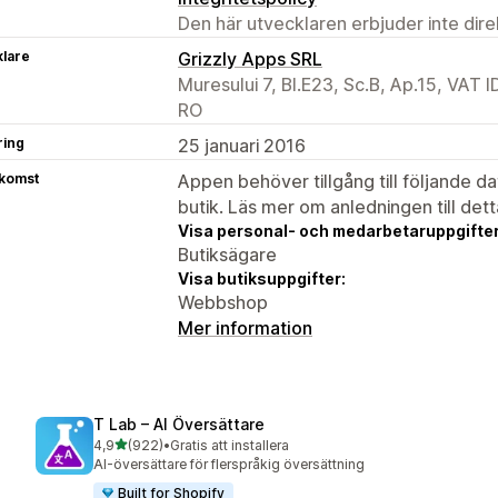
Den här utvecklaren erbjuder inte dir
klare
Grizzly Apps SRL
Muresului 7, Bl.E23, Sc.B, Ap.15, VAT
RO
ring
25 januari 2016
tkomst
Appen behöver tillgång till följande d
butik. Läs mer om anledningen till det
Visa personal- och medarbetaruppgifter
Butiksägare
Visa butiksuppgifter:
Webbshop
Mer information
T Lab – AI Översättare
av 5 stjärnor
4,9
(922)
•
Gratis att installera
922 recensioner totalt
AI-översättare för flerspråkig översättning
Built for Shopify