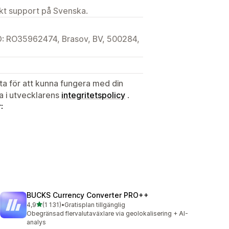
ekt support på Svenska.
 ID: RO35962474, Brasov, BV, 500284,
ata för att kunna fungera med din
ta i utvecklarens
integritetspolicy
.
:
BUCKS Currency Converter PRO++
av 5 stjärnor
4,9
(1 131)
•
Gratisplan tillgänglig
1131 recensioner totalt
Obegränsad flervalutaväxlare via geolokalisering + AI-
analys