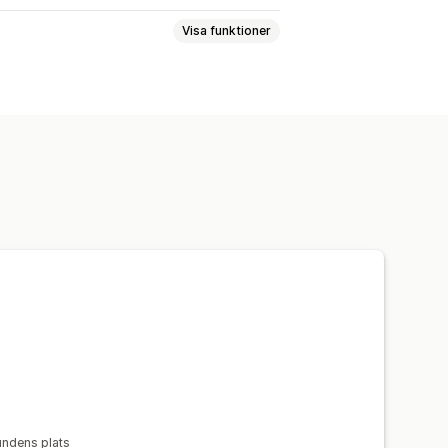
Visa funktioner
valutor
Landval
Växlingsdesign
undens plats