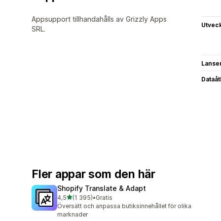
Appsupport tillhandahålls av Grizzly Apps
Utvec
SRL.
Lanse
Dataå
Fler appar som den här
Shopify Translate & Adapt
av 5 stjärnor
4,5
(1 395)
•
Gratis
1395 recensioner totalt
Översätt och anpassa butiksinnehållet för olika
marknader