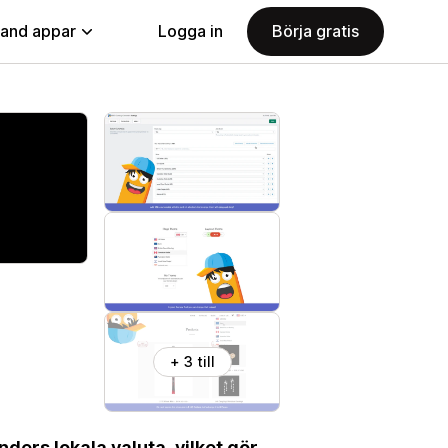
land appar
Logga in
Börja gratis
+ 3 till
ders lokala valuta, vilket gör