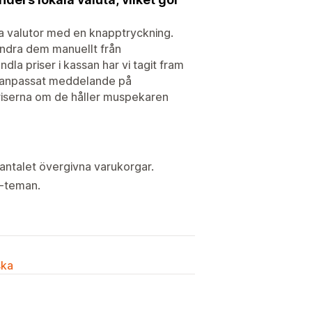
lla valutor med en knapptryckning.
ändra dem manuellt från
dla priser i kassan har vi tagit fram
tt anpassat meddelande på
priserna om de håller muspekaren
r antalet övergivna varukorgar.
y-teman.
ska