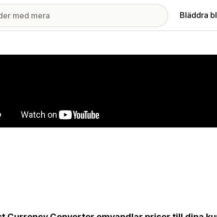
Bläddra b
ri med utvalda bilder
t Currency Converter omvandlar priser till dina kun