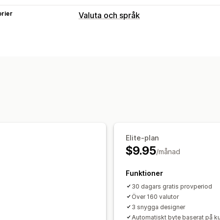
rier
Valuta och språk
Valutakonvertering
Geolokalisering
Realtidspriser
Flera 
Prisavrundning
Prisvisning
Elite-plan
$9.95
/månad
Funktioner
30 dagars gratis provperiod
Över 160 valutor
3 snygga designer
Automatiskt byte baserat på k