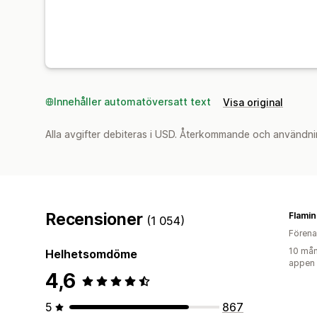
Innehåller automatöversatt text
Visa original
Alla avgifter debiteras i USD. Återkommande och användni
Recensioner
Flamin
(1 054)
Förena
10 mån
Helhetsomdöme
appen
4,6
5
867