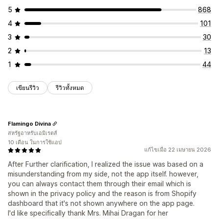
5
868
4
101
3
30
2
13
1
44
เขียนรีวิว
รีวิวทั้งหมด
Flamingo Divina
สหรัฐอาหรับเอมิเรตส์
10 เดือน ในการใช้แอป
แก้ไขเมื่อ 22 เมษายน 2026
After Further clarification, I realized the issue was based on a
misunderstanding from my side, not the app itself. however,
you can always contact them through their email which is
shown in the privacy policy and the reason is from Shopify
dashboard that it's not shown anywhere on the app page.
I'd like specifically thank Mrs. Mihai Dragan for her