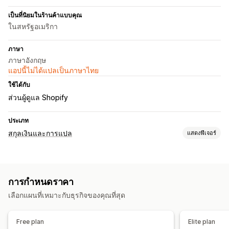
เป็นที่นิยมในร้านค้าแบบคุณ
ในสหรัฐอเมริกา
ภาษา
ภาษาอังกฤษ
แอปนี้ไม่ได้แปลเป็นภาษาไทย
ใช้ได้กับ
ส่วนผู้ดูแล Shopify
ประเภท
สกุลเงินและการแปล
แสดงฟีเจอร์
การแปลงสกุลเงิน
ตำแหน่งทางภูมิศาสตร์
อัตราราคาแบบเรียลไทม์
หลายสกุลเงิน
การกำหนดราคา
ตัวเลือกประเทศ
การออกแบบตัวสวิตช์
การปัดเศษราคา
เลือกแผนที่เหมาะกับธุรกิจของคุณที่สุด
การแสดงราคา
Free plan
Elite plan