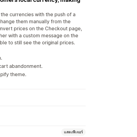
the currencies with the push of a
r change them manually from the
onvert prices on the Checkout page,
ither with a custom message on the
e to still see the original prices.
.
 cart abandonment.
opify theme.
แสดงฟีเจอร์