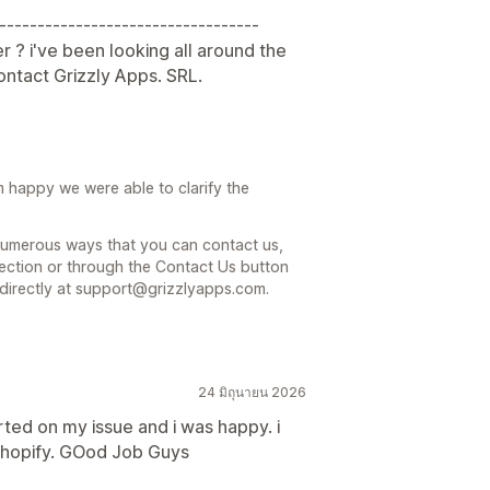
----------------------------------
r ? i've been looking all around the
contact Grizzly Apps. SRL.
 happy we were able to clarify the
 numerous ways that you can contact us,
ection or through the Contact Us button
 directly at support@grizzlyapps.com.
24 มิถุนายน 2026
ted on my issue and i was happy. i
shopify. GOod Job Guys