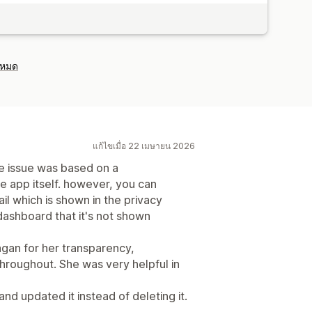
งหมด
แก้ไขเมื่อ 22 เมษายน 2026
the issue was based on a
e app itself. however, you can
l which is shown in the privacy
dashboard that it's not shown
ragan for her transparency,
hroughout. She was very helpful in
 and updated it instead of deleting it.