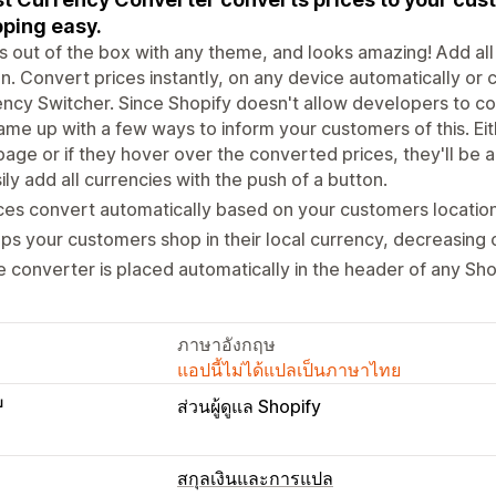
ping easy.
 out of the box with any theme, and looks amazing! Add all 
n. Convert prices instantly, on any device automatically o
ncy Switcher. Since Shopify doesn't allow developers to c
me up with a few ways to inform your customers of this. E
page or if they hover over the converted prices, they'll be abl
ily add all currencies with the push of a button.
ces convert automatically based on your customers location
ps your customers shop in their local currency, decreasing
 converter is placed automatically in the header of any Sh
ภาษาอังกฤษ
แอปนี้ไม่ได้แปลเป็นภาษาไทย
บ
ส่วนผู้ดูแล Shopify
สกุลเงินและการแปล