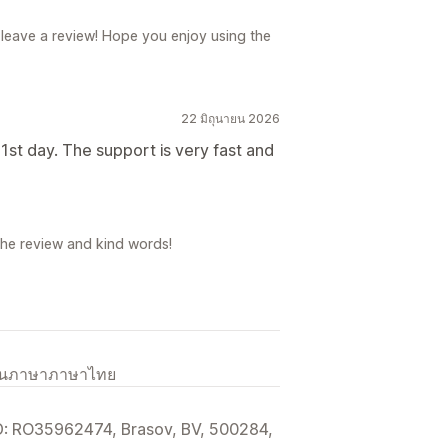
 leave a review! Hope you enjoy using the
22 มิถุนายน 2026
1st day. The support is very fast and
the review and kind words!
เป็นภาษาภาษาไทย
 ID: RO35962474, Brasov, BV, 500284,