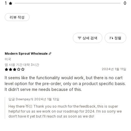
1
0
리뷰 작성
상세 검색
정렬
Modern Sprout Wholesale
미국
앱 사용 기간 대략 3시간
2024년 1월 11일
It seems like the functionality would work, but there is no cart
level option for the pre-order, only on a product specific basis.
It didn't serve me needs because of this.
답글 Downpay개 2024년 1월 12일
Hey there 👋🏻 Thank you so much for the feedback, this is super
helpful for us as we work on our roadmap for 2024. I’m so sorry we
don’t have it yet but I’ll reach out as soon as we do!