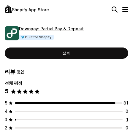
Shopify App Store
Downpay: Partial Pay & Deposit
Built for Shopify
설치
리뷰
(82)
전체 평점
5
5
81
4
0
3
1
2
0