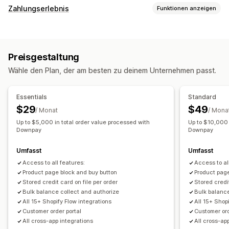
Art der Bestellung
Zahlungserlebnis
Funktionen anzeigen
Erscheint demnächst
Crowdfunding
Bestellrückstand
Anzeigeoptionen
Nicht vorrätig
Auf Bestellung gefertigt
Produktangebote
Zahlungsbenachrichtigungen
Widget-Design
Vorverkäufe
Preisgestaltung
Widget-Platzierung
Widget-Text
Widget-Farbe
Anpassung
Wähle den Plan, der am besten zu deinem Unternehmen passt.
Wiederkehrende Rechnungen
Personalisierte Nachrichten
Schaltflächen
Benutzerdefiniertes Branding
Benutzerdefinierter Text
E-Mail-Benachrichtigungen
Essentials
Standard
Mehrere Sprachen
Verfügbarkeitsdatum
Varianten
$29
$49
/ Monat
/ Mona
Up to $5,000 in total order value processed with
Up to $10,000 
Zahlungsoptionen
Downpay
Downpay
Anzahlungen
Teilzahlungen
Aufgeteilte Zahlungen
Umfasst
Umfasst
Zahlungsaufschübe
Zahlungspläne
Zahlungserinnerungen
Access to all features:
Access to al
Gemischter Warenkorb
Aufgeteilter Versand
Product page block and buy button
Product page
Stored credit card on file per order
Stored credit
Bulk balance collect and authorize
Bulk balance
All 15+ Shopify Flow integrations
All 15+ Shop
Customer order portal
Customer ord
All cross-app integrations
All cross-ap