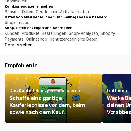
Entwicklerin.
Kund:innendaten einsehen:
Sensible Daten, Geräte- und Aktivitätsdaten
Daten von Mitarbeiter:innen und Beitragenden einsehen:
Shop-Inhaber
Shop-Daten anzeigen und bearbeiten:
Kunden, Produkte, Bestellungen, Shop-Analysen, Shopify
Payments, Onlineshop, benutzerdefinierte Daten
Details sehen
Empfohlen in
Das Kauferlebnis personalisieren
Leitfaden
Schaffe einzigartige
Wecke Be
Kauferlebnisse vor dem, beim
deinen Um
sowie nach dem Kauf.
Vorabbes