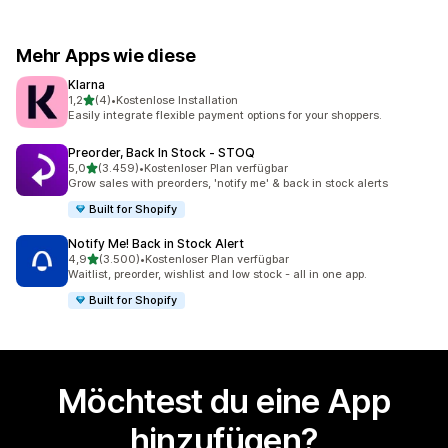
Mehr Apps wie diese
Klarna
von 5 Sternen
1,2
(4)
•
Kostenlose Installation
4 Rezensionen insgesamt
Easily integrate flexible payment options for your shoppers.
Preorder, Back In Stock ‑ STOQ
von 5 Sternen
5,0
(3.459)
•
Kostenloser Plan verfügbar
3459 Rezensionen insgesamt
Grow sales with preorders, 'notify me' & back in stock alerts
Built for Shopify
Notify Me! Back in Stock Alert
von 5 Sternen
4,9
(3.500)
•
Kostenloser Plan verfügbar
3500 Rezensionen insgesamt
Waitlist, preorder, wishlist and low stock - all in one app.
Built for Shopify
Möchtest du eine App
hinzufügen?