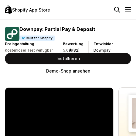
Shopify App Store
Downpay: Partial Pay & Deposit
Built for Shopify
Preisgestaltung
Bewertung
Entwickler
Kostenloser Test verfügbar
5,0
(82)
Downpay
Installieren
Demo-Shop ansehen