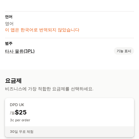
언어
영어
이 앱은 한국어로 번역되지 않았습니다
범주
타사 물류(3PL)
기능 표시
주문 관리
주문 처리
추적 링크
요금제
재고 관리
비즈니스에 가장 적합한 요금제를 선택하세요.
자동 동기화
재고 알림
DPD UK
$25
/월
3c per order
30일 무료 체험