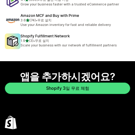
총 리뷰 630개
Grow your business faster with a trusted eCommerce partner
Amazon MCF and Buy with Prime
별 5개 중
3.6
(74)
•
무료 설치
총 리뷰 74개
Use your Amazon inventory for fast and reliable delivery
Shopify Fulfillment Network
별 5개 중
1.9
(3)
•
무료 설치
총 리뷰 3개
Scale your business with our network of fulfillment partners
앱을 추가하시겠어요?
Shopify 3일 무료 체험