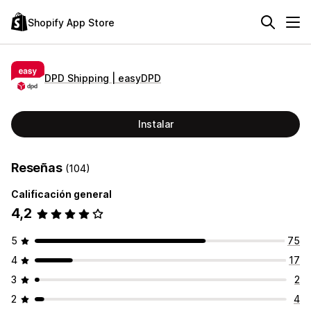
Shopify App Store
DPD Shipping | easyDPD
Instalar
Reseñas
(104)
Calificación general
4,2
5
75
4
17
3
2
2
4