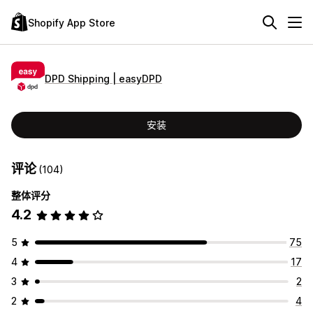
Shopify App Store
DPD Shipping | easyDPD
安装
评论
(104)
整体评分
4.2
5
75
4
17
3
2
2
4