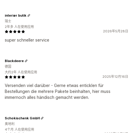
interiør butik
瑞士
2年多 人在使用应用
2026年5月28日
super schneller service
Blackdeere
德国
大约2年 人在使用应用
2025年12月16日
Versenden viel darüber - Gerne etwas enticklen für
Bestellungen die mehrere Pakete beinhalten, hier muss
immernoch alles händisch gemacht werden.
Schokischenk GmbH
奥地利
4个月 人在使用应用