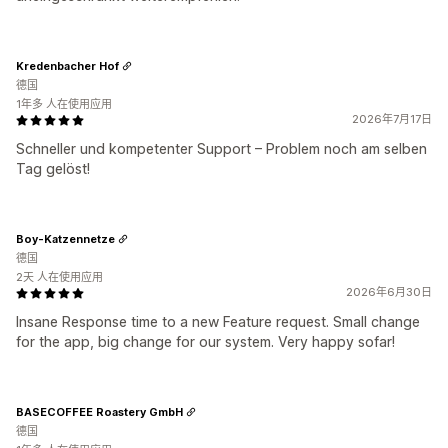
Kredenbacher Hof
德国
1年多 人在使用应用
2026年7月17日
Schneller und kompetenter Support – Problem noch am selben
Tag gelöst!
Boy-Katzennetze
德国
2天 人在使用应用
2026年6月30日
Insane Response time to a new Feature request. Small change
for the app, big change for our system. Very happy sofar!
BASECOFFEE Roastery GmbH
德国