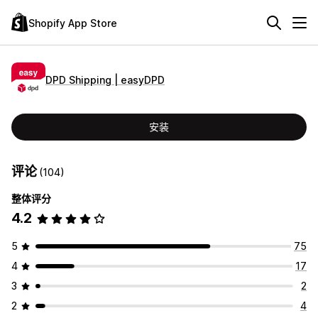
Shopify App Store
DPD Shipping | easyDPD
安装
评论
(104)
整体评分
4.2
5
75
4
17
3
2
2
4