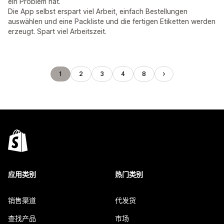
ein Problem hat.
Die App selbst erspart viel Arbeit, einfach Bestellungen
auswählen und eine Packliste und die fertigen Etiketten werden
erzeugt. Spart viel Arbeitszeit.
1
2
3
4
8
应用类别
热门类别
销售渠道
代发货
查找产品
市场