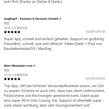
echt flott (Danke an Stefan & Dieter)
magBag® - Reimann & Hermann UGmbH
德国
1年多 人在使用应用
2026年2月11日
Super App, schnell und einfach gehalten. Support ist großartig:
Freundlich, schnell, und sehr hilfreich. Vielen Dank! :) Paul von
Baustellenbedarf24 / MacBag
Mein-Weinladen.com
德国
3个月 人在使用应用
2025年3月31日
Top App, hilft bei höherem Versandaufkommen enorm, um Zeit
zu sparen. Schätze es auch sehr, dass man damit Lieferscheine,
Packscheine und Rechnungen generieren kann. Damit quasi
eine super All-in-One-Lösung. Der Support ist ebenfalls super -
zwar etwas wortkarg, aber sehr lösungsorientiert und