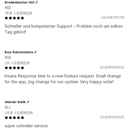
Kredenbacher Hof
德国
1年多 人在使用应用
2026年7月17日
Schneller und kompetenter Support – Problem noch am selben
Tag gelöst!
Boy-Katzennetze
德国
2天 人在使用应用
2026年6月30日
Insane Response time to a new Feature request. Small change
for the app, big change for our system. Very happy sofar!
interiør butik
瑞士
2年多 人在使用应用
2026年5月28日
super schneller service