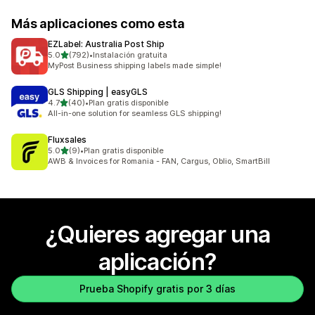
Más aplicaciones como esta
EZLabel: Australia Post Ship
de 5 estrellas
5.0
(792)
•
Instalación gratuita
792 reseñas en total
MyPost Business shipping labels made simple!
GLS Shipping | easyGLS
de 5 estrellas
4.7
(40)
•
Plan gratis disponible
40 reseñas en total
All-in-one solution for seamless GLS shipping!
Fluxsales
de 5 estrellas
5.0
(9)
•
Plan gratis disponible
9 reseñas en total
AWB & Invoices for Romania - FAN, Cargus, Oblio, SmartBill
¿Quieres agregar una
aplicación?
Prueba Shopify gratis por 3 días