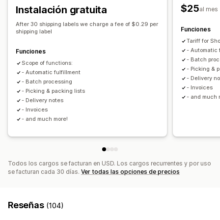
$25
Instalación gratuita
al mes
Generación de PDF
Impresión y exportación
Informes
Gestión de envíos
After 30 shipping labels we charge a fee of $0.29 per
Sincronización de pedidos
Funciones
shipping label
Notificaciones de correo electrónico
Tariff for S
- Automatic 
Funciones
Informes y estadísticas de envíos
- Batch pro
Scope of functions:
- Picking & p
- Automatic fulfillment
- Delivery n
- Batch processing
- Invoices
- Picking & packing lists
- and much 
- Delivery notes
- Invoices
- and much more!
Todos los cargos se facturan en USD. Los cargos recurrentes y por uso
se facturan cada 30 días.
Ver todas las opciones de precios
Reseñas
(104)