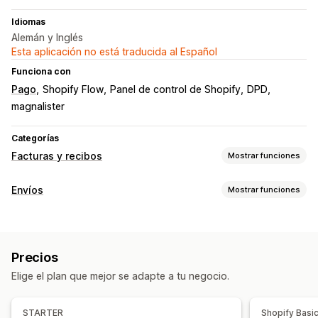
Idiomas
Alemán y Inglés
Esta aplicación no está traducida al Español
Funciona con
Pago
Shopify Flow
Panel de control de Shopify
DPD
magnalister
Categorías
Facturas y recibos
Mostrar funciones
Tipos de documentos
Envíos
Mostrar funciones
Facturas
Notas de entrega
Nota de entrega
Etiquetas y embalaje
Etiquetas de envíos
Creación de etiquetas
Impresión masiva
Personalización
Precios
Validación de direcciones
Nota de entrega
Números de factura
Cálculo de impuestos
Logos
Elige el plan que mejor se adapte a tu negocio.
Documentos aduaneros
Etiquetas de devolución
Escaneo de códigos de barras
Listas de recogida
Gestión de archivos
STARTER
Shopify Basi
Reglas de envío
Sincronización de pedidos
Descarga masiva
Automatización de correos electrónicos