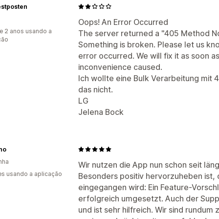
estposten
Oops! An Error Occurred
e 2 anos usando a
The server returned a "405 Method No
ção
Something is broken. Please let us k
error occurred. We will fix it as soon a
inconvenience caused.
Ich wollte eine Bulk Verarbeitung mit
das nicht.
LG
Jelena Bock
no
nha
Wir nutzen die App nun schon seit läng
s usando a aplicação
Besonders positiv hervorzuheben ist,
eingegangen wird: Ein Feature-Vorsch
erfolgreich umgesetzt. Auch der Supp
und ist sehr hilfreich. Wir sind rundu