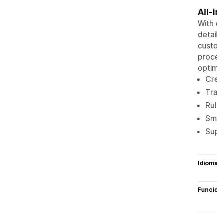
All-
With 
detai
custo
proce
optim
Cre
Tra
Rul
Sma
Su
Idiom
Funci