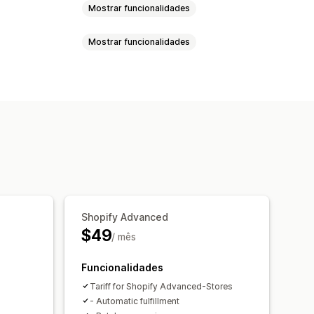
Mostrar funcionalidades
Mostrar funcionalidades
remessa
Etiquetas de envio
ote
Validação de endereços
posto
Logótipos
degários
Etiquetas de devolução
de recolha
Regras de envio
 de e-mails
Criação de PDF
icações por e-mail
Shopify Advanced
$49
/ mês
Funcionalidades
Tariff for Shopify Advanced-Stores
- Automatic fulfillment