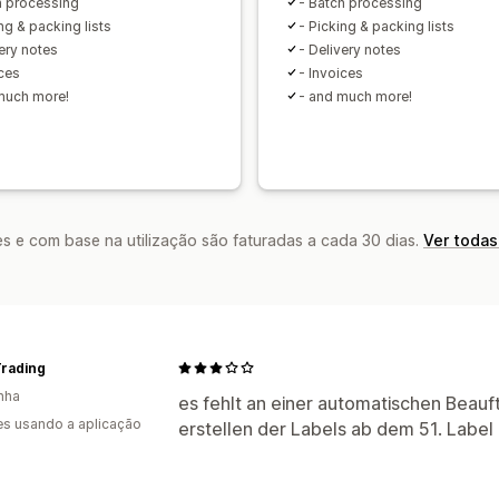
h processing
- Batch processing
ng & packing lists
- Picking & packing lists
very notes
- Delivery notes
ices
- Invoices
much more!
- and much more!
s e com base na utilização são faturadas a cada 30 dias.
Ver todas
rading
nha
es fehlt an einer automatischen Beau
s usando a aplicação
erstellen der Labels ab dem 51. Label 