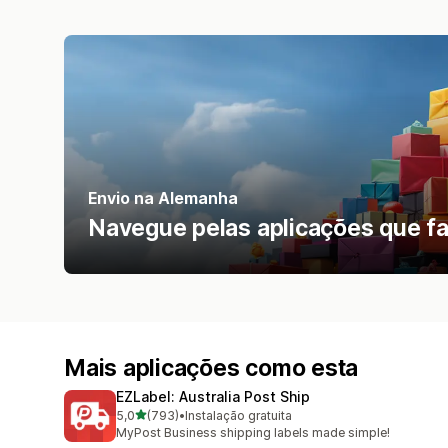
Envio na Alemanha
Navegue pelas aplicações que fac
Mais aplicações como esta
EZLabel: Australia Post Ship
de 5 estrelas
5,0
(793)
•
Instalação gratuita
793 total de avaliações
MyPost Business shipping labels made simple!