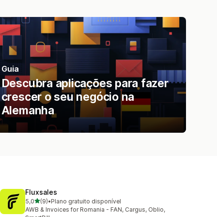
Guia
Descubra aplicações para fazer
crescer o seu negócio na
Alemanha
Fluxsales
de 5 estrelas
5,0
(9)
•
Plano gratuito disponível
9 total de avaliações
AWB & Invoices for Romania - FAN, Cargus, Oblio,