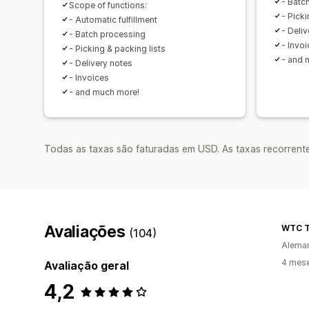
- Batc
Scope of functions:
- Picki
- Automatic fulfillment
- Deli
- Batch processing
- Invo
- Picking & packing lists
- and 
- Delivery notes
- Invoices
- and much more!
Todas as taxas são faturadas em USD. As taxas recorrente
Avaliações
WTC T
(104)
Alema
4 mese
Avaliação geral
4,2