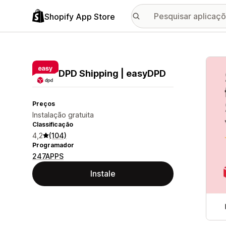
Shopify App Store
Galer
DPD Shipping | easyDPD
Preços
Instalação gratuita
Classificação
4,2
(104)
Programador
247APPS
Instale