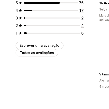
5
75
Stoffr
Suíça
4
17
Mais d
3
2
aplica
2
4
1
6
Escrever uma avaliação
Todas as avaliações
Vitami
Alema
5 mese