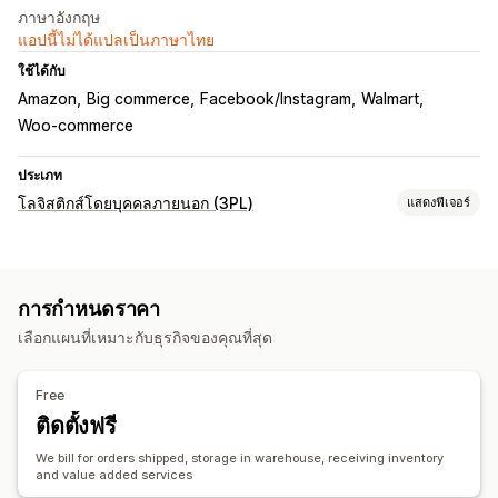
ภาษาอังกฤษ
แอปนี้ไม่ได้แปลเป็นภาษาไทย
ใช้ได้กับ
Amazon
Big commerce
Facebook/Instagram
Walmart
Woo-commerce
ประเภท
โลจิสติกส์โดยบุคคลภายนอก (3PL)
แสดงฟีเจอร์
การจัดการคำสั่งซื้อ
การจัดการคำสั่งซื้อ
ใบจ่าหน้าสำหรับการจัดส่ง
ลิงก์ติดตาม
การกำหนดราคา
ประวัติการติดตาม
การคืนสินค้า
เลือกแผนที่เหมาะกับธุรกิจของคุณที่สุด
การจัดการสินค้าคงคลัง
ซิงค์อัตโนมัติ
การปรับสต็อกสินค้า
คลังสินค้าหลายแห่ง
Free
ติดตั้งฟรี
We bill for orders shipped, storage in warehouse, receiving inventory
and value added services