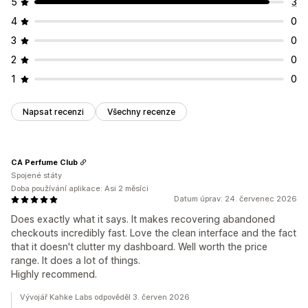
5
3
4
0
3
0
2
0
1
0
Napsat recenzi
Všechny recenze
CA Perfume Club
Spojené státy
Doba používání aplikace: Asi 2 měsíci
Datum úprav: 24. červenec 2026
Does exactly what it says. It makes recovering abandoned
checkouts incredibly fast. Love the clean interface and the fact
that it doesn't clutter my dashboard. Well worth the price
range. It does a lot of things.
Highly recommend.
Vývojář Kahke Labs odpověděl 3. červen 2026