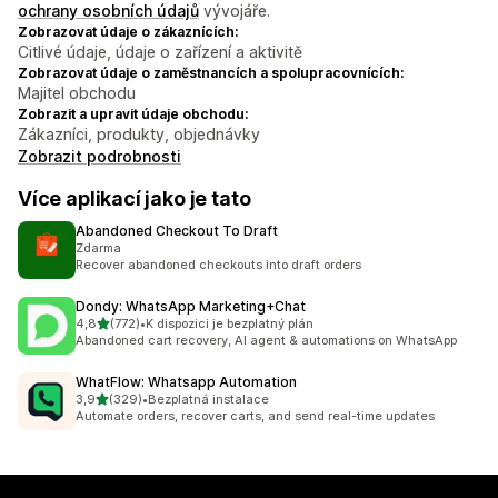
ochrany osobních údajů
vývojáře.
Zobrazovat údaje o zákaznících:
Citlivé údaje, údaje o zařízení a aktivitě
Zobrazovat údaje o zaměstnancích a spolupracovnících:
Majitel obchodu
Zobrazit a upravit údaje obchodu:
Zákazníci, produkty, objednávky
Zobrazit podrobnosti
Více aplikací jako je tato
Abandoned Checkout To Draft
Zdarma
Recover abandoned checkouts into draft orders
Dondy: WhatsApp Marketing+Chat
z 5 hvězd
4,8
(772)
•
K dispozici je bezplatný plán
Celkový počet recenzí: 772
Abandoned cart recovery, AI agent & automations on WhatsApp
WhatFlow: Whatsapp Automation
z 5 hvězd
3,9
(329)
•
Bezplatná instalace
Celkový počet recenzí: 329
Automate orders, recover carts, and send real-time updates