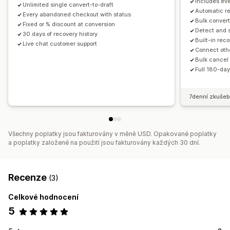
Includes eve
Unlimited single convert-to-draft
Automatic r
Every abandoned checkout with status
Bulk convert
Fixed or % discount at conversion
Detect and 
30 days of recovery history
Built-in rec
Live chat customer support
Connect othe
Bulk cancel
Full 180-day
7denní zkušeb
Všechny poplatky jsou fakturovány v měně USD. Opakované poplatky
a poplatky založené na použití jsou fakturovány každých 30 dní.
Recenze
(3)
Celkové hodnocení
5