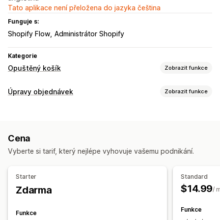
Tato aplikace není přeložena do jazyka čeština
Funguje s:
Shopify Flow
Administrátor Shopify
Kategorie
Opuštěný košík
Zobrazit funkce
Obnovení košíku
Úpravy objednávek
Zobrazit funkce
E-mailová připomenutí
Nabídky slev
Sledování konverzí
Aktualizace objednávek
Automatizované postupy
Návrhy objednávek
Automatizované postupy
Možnosti zobrazení
Cena
Hromadné úpravy
Vlastní slevové kódy
Spouštěče
Vyberte si tarif, který nejlépe vyhovuje vašemu podnikání.
Řízení objednávek
Aktualizace stavu
Označování štítky
Filtrování
Archivace
Starter
Standard
Analytika
$14.99
Zdarma
/ 
Funkce
Funkce