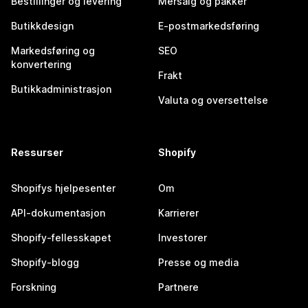
Bestillinger og levering
Mersalg og pakker
Butikkdesign
E-postmarkedsføring
Markedsføring og
SEO
konvertering
Frakt
Butikkadministrasjon
Valuta og oversettelse
Ressurser
Shopify
Shopifys hjelpesenter
Om
API-dokumentasjon
Karrierer
Shopify-fellesskapet
Investorer
Shopify-blogg
Presse og media
Forskning
Partnere