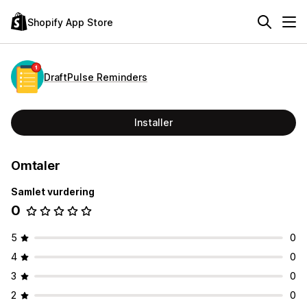
Shopify App Store
DraftPulse Reminders
Installer
Omtaler
Samlet vurdering
0
5
0
4
0
3
0
2
0