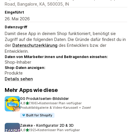
Road, Bangalore, KA, 560035, IN
Eingeführt
26. Mai 2026
Datenzugriff
Damit diese App in deinem Shop funktioniert, benötigt sie
Zugriff auf die folgenden Daten. Die Gründe dafür findest du in
der
Datenschutzerklärung
des Entwicklers bzw. der
Entwicklerin.
Daten von Mitarbeiter:innen und Beitragenden einsehen:
Shop-Inhaber
Shop-Daten anzeigen:
Produkte
Details sehen
Mehr Apps wie diese
GG Produktseiten‑Bildslider
von 5 Sternen
4,8
(166)
•
Kostenloser Plan verfügbar
166 Rezensionen insgesamt
Produktbildgalerie & Video-Karussell + Zoom!
Built for Shopify
Zakeke ‑ Konfigurator 2D & 3D
von 5 Sternen
4,6
(92)
•
Kostenloser Plan verfügbar
92 Rezensionen insgesamt