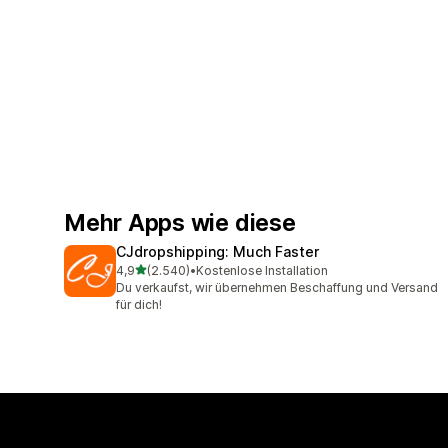
Mehr Apps wie diese
CJdropshipping: Much Faster
von 5 Sternen
4,9
(2.540)
•
Kostenlose Installation
2540 Rezensionen insgesamt
Du verkaufst, wir übernehmen Beschaffung und Versand
für dich!