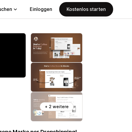
uchen
Einloggen
Kostenlos starten
+ 2 weitere
igene Marke per Dropshipping!