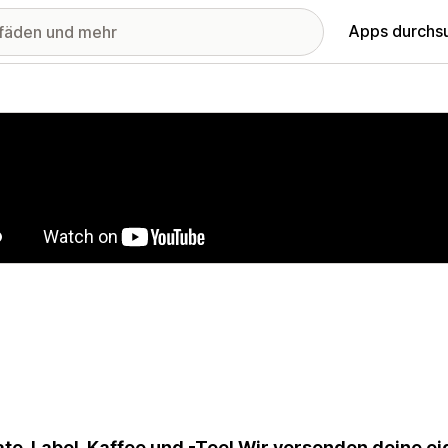
Apps durchs
stellte Bildergalerie
ate-Label-Kaffee und -Tee! Wir versenden deine e