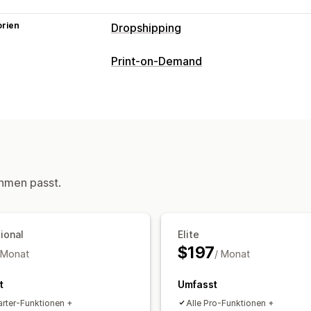
orien
Dropshipping
Produkte, die du verkaufen kannst
Print-on-Demand
Lebensmittel und Getränke
Produktanpassung
Beschaffungsstandorte
Etiketten der Eigenmarke
Benutzerd
Vereinigte Staaten
Mockup-Generator
Personalisierung
Versandoptionen
Diskrete Verpackung
Massenversand
hmen passt.
ional
Elite
$197
 Monat
/ Monat
t
Umfasst
tarter-Funktionen +
Alle Pro-Funktionen +