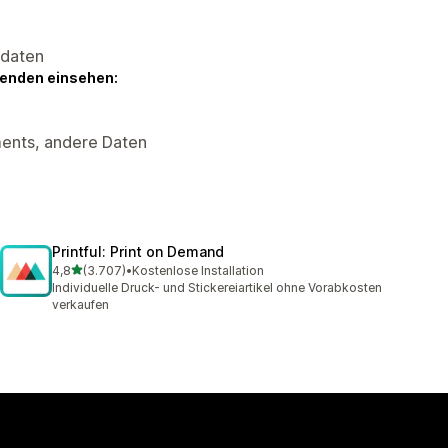
sdaten
genden einsehen:
ments, andere Daten
Printful: Print on Demand
von 5 Sternen
4,8
(3.707)
•
Kostenlose Installation
3707 Rezensionen insgesamt
Individuelle Druck- und Stickereiartikel ohne Vorabkosten
verkaufen