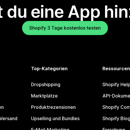
 du eine App hi
Shopify 3 Tage kostenlos testen
Top-Kategorien
Ressourcen
Dropshipping
Shopify Hel
Marktplätze
API-Dokume
en
Produktrezensionen
Shopify Co
 Versand
Upselling und Bundles
Shopify Blo
E-Mail-Marketing
Forschung