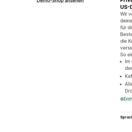
Demo-Shop ansehen
US-D
Wir v
deine
für d
Beste
die K
verse
So ei
Im
de
Ka
All
Dro
Ent
Sprac