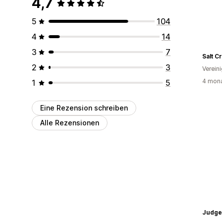
4,7
5
104
4
14
3
7
2
3
Verein
4 mona
1
5
Eine Rezension schreiben
Alle Rezensionen