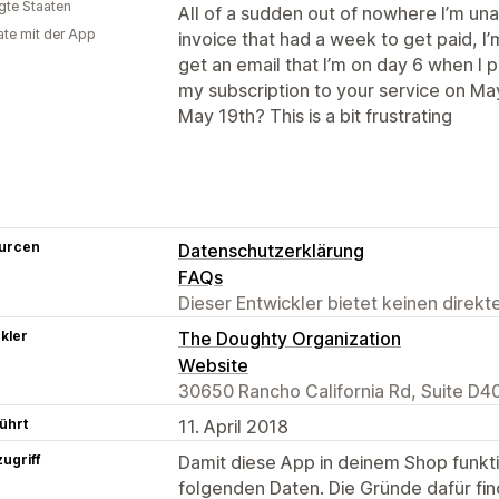
igte Staaten
All of a sudden out of nowhere I’m un
te mit der App
invoice that had a week to get paid, I’
get an email that I’m on day 6 when I p
my subscription to your service on May
May 19th? This is a bit frustrating
urcen
Datenschutzerklärung
FAQs
Dieser Entwickler bietet keinen direk
kler
The Doughty Organization
Website
30650 Rancho California Rd, Suite D
ührt
11. April 2018
ugriff
Damit diese App in deinem Shop funktio
folgenden Daten. Die Gründe dafür fin