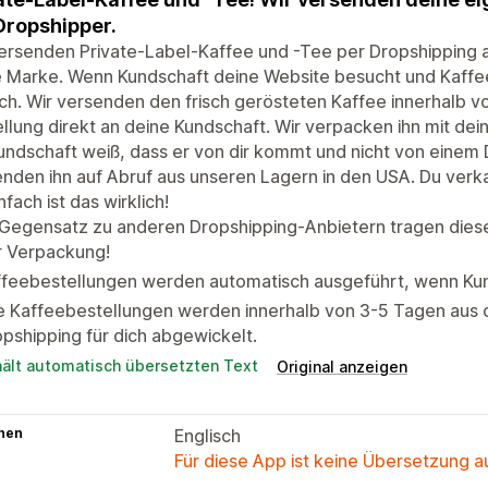
ropshipper.
ersenden Private-Label-Kaffee und -Tee per Dropshipping a
 Marke. Wenn Kundschaft deine Website besucht und Kaffee b
ich. Wir versenden den frisch gerösteten Kaffee innerhalb 
llung direkt an deine Kundschaft. Wir verpacken ihn mit dei
undschaft weiß, dass er von dir kommt und nicht von eine
nden ihn auf Abruf aus unseren Lagern in den USA. Du verk
nfach ist das wirklich!
 Gegensatz zu anderen Dropshipping-Anbietern tragen dies
r Verpackung!
ffeebestellungen werden automatisch ausgeführt, wenn Kun
e Kaffeebestellungen werden innerhalb von 3-5 Tagen aus 
pshipping für dich abgewickelt.
hält automatisch übersetzten Text
Original anzeigen
hen
Englisch
Für diese App ist keine Übersetzung 