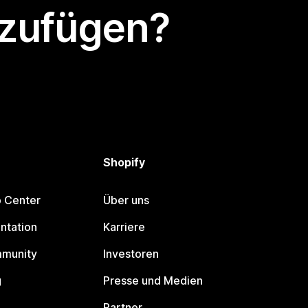
nzufügen?
Shopify
p Center
Über uns
ntation
Karriere
mmunity
Investoren
g
Presse und Medien
Partner