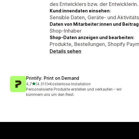
des Entwicklers bzw. der Entwicklerin.
Kund:innendaten einsehen:
Sensible Daten, Geräte- und Aktivität
Daten von Mitarbeiter:innen und Beitra
Shop-Inhaber
Shop-Daten anzeigen und bearbeiten:
Produkte, Bestellungen, Shopify Pay
Details sehen
Printify: Print on Demand
von 5 Sternen
4,7
(4.311)
•
Kostenlose Installation
4311 Rezensionen insgesamt
Personalisierte Produkte erstellen und verkaufen – wir
kümmern uns um den Rest.