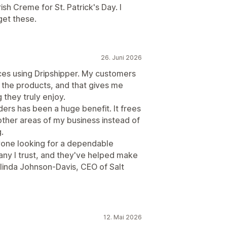
ish Creme for St. Patrick's Day. I
get these.
26. Juni 2026
nces using Dripshipper. My customers
f the products, and that gives me
 they truly enjoy.
ders has been a huge benefit. It frees
other areas of my business instead of
.
yone looking for a dependable
ny I trust, and they've helped make
linda Johnson-Davis, CEO of Salt
12. Mai 2026