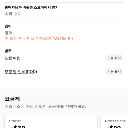
판매자님과 비슷한 스토어에서 인기
미국 소재
언어
영어
이 앱은 한국어로 번역되지 않았습니다
범주
드랍쉬핑
기능 표시
판매할 수 있는 제품
주문형 인쇄(POD)
기능 표시
식음료
제품 맞춤 설정
조달(소싱) 위치
자사 브랜드
사용자 지정 패키지
실물 모형 생성기
미국
요금제
개인 맞춤 설정
비즈니스에 가장 적합한 요금제를 선택하세요.
배송 옵션
브랜드 없는 제품
대량 배송
주문 추적
Starter
Professional