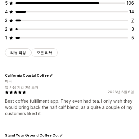
5
106
4
14
3
7
2
3
1
5
리뷰 작성
모든 리뷰
California Coastal Coffee
미국
앱 사용 기간 3년 초과
2026년 8월 6일
Best coffee fulfillment app. They even had tea. I only wish they
would bring back the half calf blend, as a quite a couple of my
customers liked it.
Stand Your Ground Coffee Co.