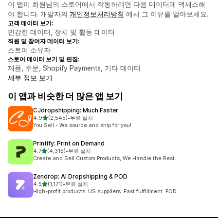
이 앱이 회원님의 스토어에서 작동하려면 다음 데이터에 액세스해
야 합니다. 개발자의
개인정보처리방침
에서 그 이유를 알아보세요.
고객 데이터 보기:
민감한 데이터, 장치 및 활동 데이터
직원 및 참여자 데이터 보기:
스토어 소유자
스토어 데이터 보기 및 편집:
제품, 주문, Shopify Payments, 기타 데이터
세부 정보 보기
이 앱과 비슷한 더 많은 앱 보기
CJdropshipping: Much Faster
별 5개 중
4.9
(2,545)
•
무료 설치
총 리뷰 2545개
You Sell - We source and ship for you!
Printify: Print on Demand
별 5개 중
4.7
(4,315)
•
무료 설치
총 리뷰 4315개
Create and Sell Custom Products, We Handle the Rest.
Zendrop: AI Dropshipping & POD
별 5개 중
4.5
(1,171)
•
무료 설치
총 리뷰 1171개
High-profit products. US suppliers. Fast fulfillment. POD.