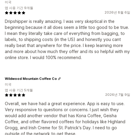
미국
앱 사용 기간 9개월
2026년 8월 6일
Dripshipper is really amazing. I was very skeptical in the
beginning because it all does seem a little too good to be true.
I mean they literally take care of everything from bagging, to
labels, to shipping costs (in the US) and honestly you cant
really beat that anywhere for the price. I keep learning more
and more about how much they offer and its so helpful with my
online store. I would 100% recommend.
Wildwood Mountain Coffee Co
미국
앱 사용 기간 5개월
2026년 7월 9일
Overall, we have had a great experience. App is easy to use.
Very responsive to questions or concerns. I just wish they
would add another vendor that has Kona Coffee, Geisha
Coffee, and other flavored coffees for holidays like Highland
Grogg, and Irish Creme for St. Patrick's Day. I need to go
outside of the network to get these.