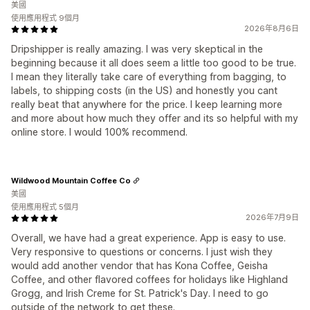
美國
使用應用程式 9個月
2026年8月6日
Dripshipper is really amazing. I was very skeptical in the
beginning because it all does seem a little too good to be true.
I mean they literally take care of everything from bagging, to
labels, to shipping costs (in the US) and honestly you cant
really beat that anywhere for the price. I keep learning more
and more about how much they offer and its so helpful with my
online store. I would 100% recommend.
Wildwood Mountain Coffee Co
美國
使用應用程式 5個月
2026年7月9日
Overall, we have had a great experience. App is easy to use.
Very responsive to questions or concerns. I just wish they
would add another vendor that has Kona Coffee, Geisha
Coffee, and other flavored coffees for holidays like Highland
Grogg, and Irish Creme for St. Patrick's Day. I need to go
outside of the network to get these.