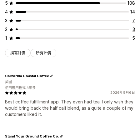
5
108
4
14
3
7
2
3
1
5
撰寫評價
所有評價
California Coastal Coffee
美國
使用應用程式 3年多
2026年8月6日
Best coffee fulfillment app. They even had tea. I only wish they
would bring back the half calf blend, as a quite a couple of my
customers liked it.
Stand Your Ground Coffee Co.