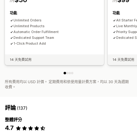
$30
$99
/月
/月
功能
功能
Unlimited Orders
All Starter 
Unlimited Products
Live Monthly
Automatic Order Fulfillment
Priority Supp
Dedicated Support Team
Dedicated 
1-Click Product Add
14 天免費試用
14 天免費試用
所有費用均以 USD 計價。 定期費用和依使用量計費方案，均以 30 天為週期
收費。
評論
(137)
整體評分
4.7