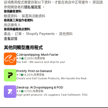
這項應用程式需要存取以下資料，才能在商店中正常運作。 原因請
參閱開發者的
隱私權政策
。
檢視顧客資料:
敏感資料、 裝置與活動資料
檢視員工與協作者資料:
商店擁有人
檢視與編輯商店資料:
產品、 訂單、 Shopify Payments、 其他資料
查看詳情
其他同類型應用程式
CJdropshipping: Much Faster
滿分 5 顆星
4.9
(2,555)
•
免費安裝
共有 2555 則評價
You Sell - We source and ship for you!
Printify: Print on Demand
滿分 5 顆星
4.7
(4,331)
•
免費安裝
共有 4331 則評價
Create and Sell Custom Products, We Handle the Rest.
Zendrop: AI Dropshipping & POD
滿分 5 顆星
4.5
(1,172)
•
免費安裝
共有 1172 則評價
High-profit products. US suppliers. Fast fulfillment. POD.