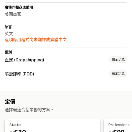
廣獲同類商店愛用
美國商家
語言
英文
這項應用程式尚未翻譯成繁體中文
類別
直運 (Dropshipping)
顯示功能
可銷售商品
隨需即印 (POD)
顯示功能
食品與飲料
商品客製化
採購地點
私人標籤
客製化包材
模型產生器
個人化
美國
定價
運送選項
選擇最適合您業務的方案。
白標
大量運送
追蹤訂單
Starter
Professional