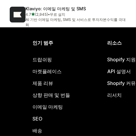
Klaviyo: 이메일 마케팅 및 SMS
별 5개 중
4.7
(2,945)
•
무료 설치
총 리뷰 2945개
AI 기반 이메일 마케팅, SMS 및 서비스로 투자자본수익률 극대
화
인기 범주
리소스
드랍쉬핑
Shopify 지
마켓플레이스
API 설명서
제품 리뷰
Shopify 커
상향 판매 및 번들
리서치
이메일 마케팅
SEO
배송