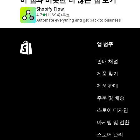
이 앱과 비슷한 더 많은 앱 보기
Shopify Flow
별 5개 중
4.7
(11,694)
•
무료
총 리뷰 11694개
Automate everything and get back to business
앱 범주
판매 채널
제품 찾기
제품 판매
주문 및 배송
스토어 디자인
마케팅 및 전환
스토어 관리