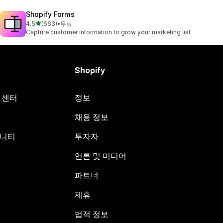
Shopify Forms
별 5개 중
4.5
(663)
•
무료
총 리뷰 663개
Capture customer information to grow your marketing list
Shopify
원 센터
정보
채용 정보
뮤니티
투자자
언론 및 미디어
파트너
제휴
법적 정보