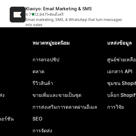
Klaviyo: Email Marketing & SMS
เต็ม 5 ดาว
4.7
(2,947)
•
ติดตั้งฟรี
ทั้งหมด 2947 รีวิว
Email marketing, SMS, & WhatsApp that turn messages
into sales
หมวดหมู่ยอดนิยม
แหล่งข้อมูล
การดรอปชิป
ศูนย์ช่วยเหล
ตลาด
เอกสาร API
รีวิวสินค้า
ชุมชน Shopi
ส่ง
ขายเพิ่มและขายเป็นชุด
บล็อก Shopif
การส่งเสริมการตลาดผ่านอีเมล
การวิจัย
อร์ชัน
SEO
การจัดส่ง