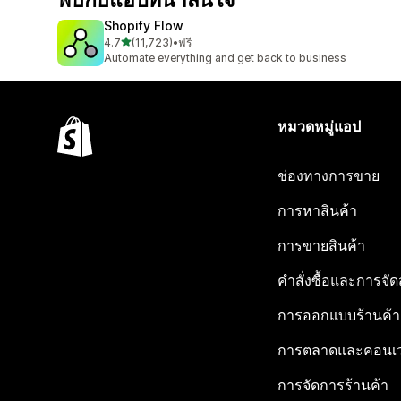
พบกับแอปที่น่าสนใจ
Shopify Flow
เต็ม 5 ดาว
4.7
(11,723)
•
ฟรี
ทั้งหมด 11723 รีวิว
Automate everything and get back to business
หมวดหมู่แอป
ช่องทางการขาย
การหาสินค้า
การขายสินค้า
คำสั่งซื้อและการจัด
การออกแบบร้านค้า
การตลาดและคอนเว
การจัดการร้านค้า