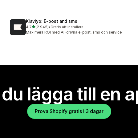
Klaviyo: E‑post and sms
av 5 stjärnor
4,7
(2 945)
•
Gratis att installera
2945 recensioner totalt
Maximera ROI med AI-drivna e-post, sms och service
l du lägga till en 
Prova Shopify gratis i 3 dagar