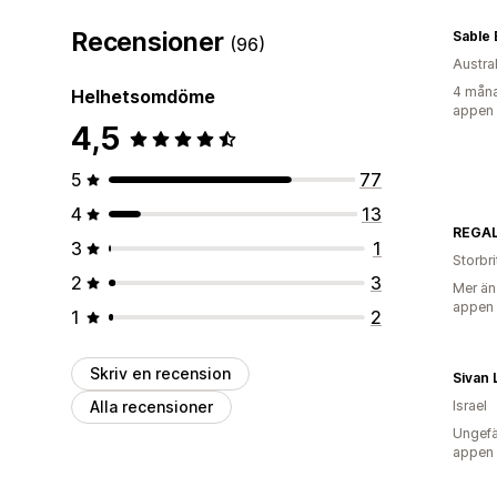
Recensioner
Sable
(96)
Austra
4 måna
Helhetsomdöme
appen
4,5
5
77
4
13
REGA
3
1
Storbr
2
3
Mer än
appen
1
2
Skriv en recension
Sivan 
Alla recensioner
Israel
Ungefä
appen