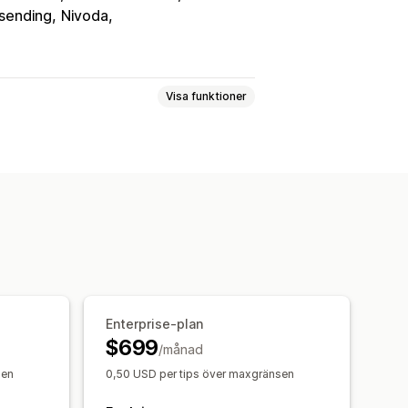
 sending
Nivoda
Visa funktioner
pup-fönster
Formulär
Kampanjer
rukorgar
Uppföljningsmejl
duktrekommendationer
ering
Anpassad kod
t
E-postdomäner
Enterprise-plan
$699
v e-postadresser
/månad
 och regler
Automatiseringar
sen
0,50 USD per tips över maxgränsen
g
Analysverktyg