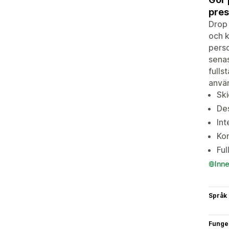
pres
Drop 
och k
perso
senas
fulls
använ
Ski
De
In
Kon
Ful
Inn
Språk
Funge