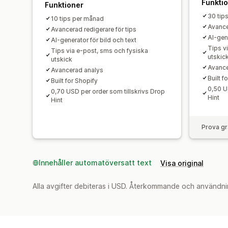
Funkti
Funktioner
30 tip
10 tips per månad
Avance
Avancerad redigerare för tips
AI-gene
AI-generator för bild och text
Tips v
Tips via e-post, sms och fysiska
utskic
utskick
Avance
Avancerad analys
Built f
Built for Shopify
0,50 U
0,70 USD per order som tillskrivs Drop
Hint
Hint
Prova gr
Innehåller automatöversatt text
Visa original
Alla avgifter debiteras i USD. Återkommande och användni