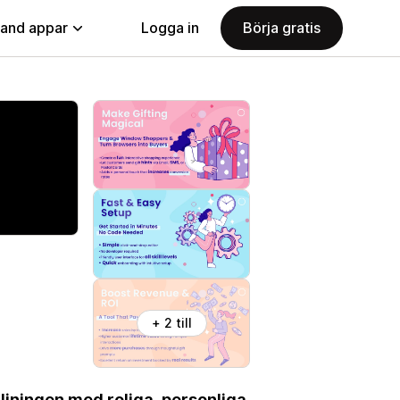
land appar
Logga in
Börja gratis
+ 2 till
ljningen med roliga, personliga