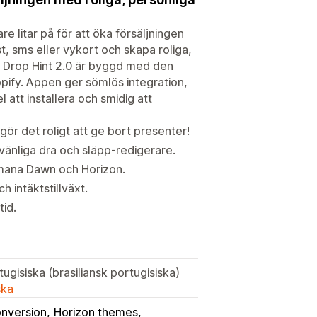
 litar på för att öka försäljningen
 sms eller vykort och skapa roliga,
r. Drop Hint 2.0 är byggd med den
pify. Appen ger sömlös integration,
 att installera och smidig att
gör det roligt att ge bort presenter!
nliga dra och släpp-redigerare.
emana Dawn och Horizon.
h intäktstillväxt.
tid.
ugisiska (brasiliansk portugisiska)
ska
onversion
Horizon themes