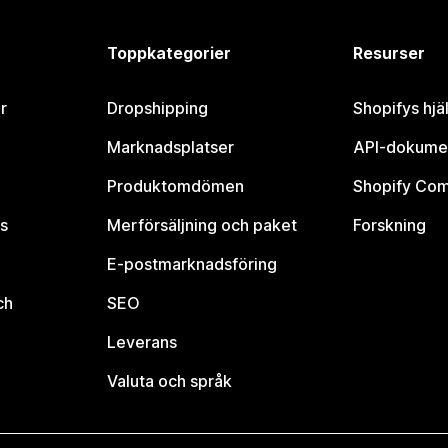
Toppkategorier
Resurser
r
Dropshipping
Shopifys hjä
Marknadsplatser
API-dokume
Produktomdömen
Shopify Co
s
Merförsäljning och paket
Forskning
E-postmarknadsföring
ch
SEO
Leverans
Valuta och språk