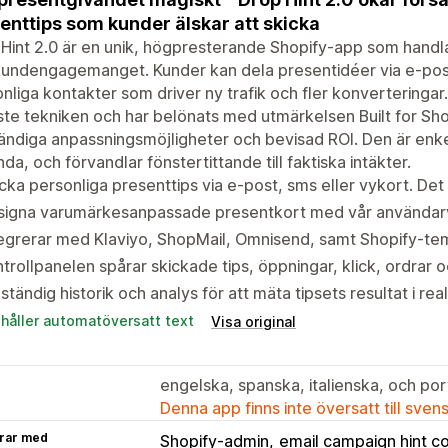
enttips som kunder älskar att skicka
Hint 2.0 är en unik, högpresterande Shopify-app som handlare
undengagemanget. Kunder kan dela presentidéer via e-post,
nliga kontakter som driver ny trafik och fler konverteringa
te tekniken och har belönats med utmärkelsen Built for Sho
tändiga anpassningsmöjligheter och bevisad ROI. Den är enkel
da, och förvandlar fönstertittande till faktiska intäkter.
cka personliga presenttips via e-post, sms eller vykort. Det 
signa varumärkesanpassade presentkort med vår användarvä
tegrerar med Klaviyo, ShopMail, Omnisend, samt Shopify-t
trollpanelen spårar skickade tips, öppningar, klick, ordrar oc
lständig historik och analys för att mäta tipsets resultat i real
ehåller automatöversatt text
Visa original
engelska, spanska, italienska, och port
Denna app finns inte översatt till sven
rar med
Shopify-admin
email campaign hint c