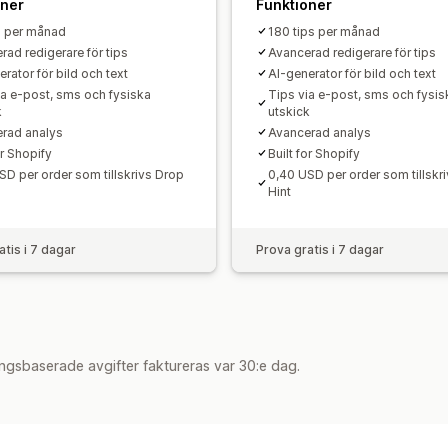
oner
Funktioner
s per månad
180 tips per månad
rad redigerare för tips
Avancerad redigerare för tips
rator för bild och text
AI-generator för bild och text
ia e-post, sms och fysiska
Tips via e-post, sms och fysis
k
utskick
rad analys
Avancerad analys
or Shopify
Built for Shopify
SD per order som tillskrivs Drop
0,40 USD per order som tillskr
Hint
atis i 7 dagar
Prova gratis i 7 dagar
ngsbaserade avgifter faktureras var 30:e dag.