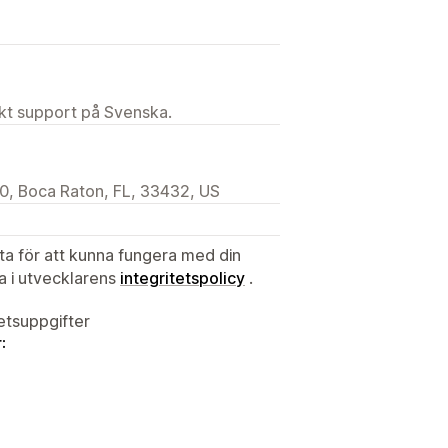
ekt support på Svenska.
00, Boca Raton, FL, 33432, US
ata för att kunna fungera med din
ta i utvecklarens
integritetspolicy
.
tetsuppgifter
: